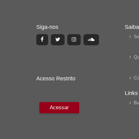
Siga-nos
Saiba
So
Q
Co
Acesso Restrito
Links
Bu
Acessar