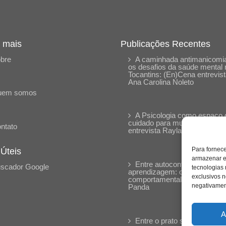
 mais
Publicações Recentes
bre
A caminhada antimanicomia
os desafios da saúde mental 
Tocantins: (En)Cena entrevis
Ana Carolina Noleto
uem somos
A Psicologia como espaço 
cuidado para mulheres: (En)
ntato
entrevista Rayla Soares
Para fornec
 Úteis
armazenar e
Entre autocontrole e
scador Google
tecnologias
aprendizagem: o desenvolvi
exclusivos n
comportamental em Kung Fu
negativament
Panda
A
Entre o prato saudável e o