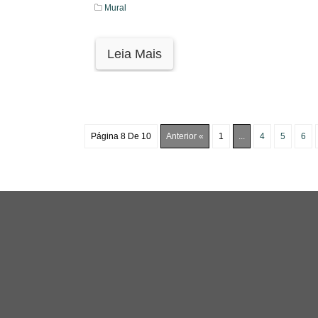
Mural
Leia Mais
Página 8 De 10
Anterior «
1
...
4
5
6