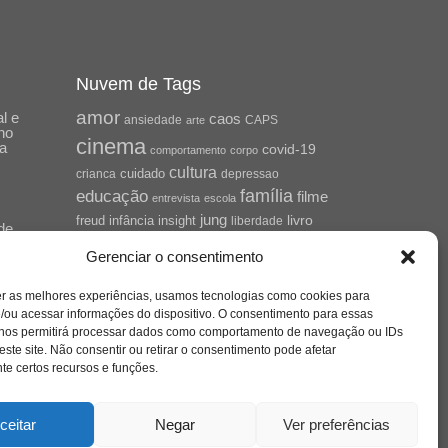
Nuvem de Tags
amor
l e
caos
ansiedade
arte
CAPS
no
cinema
ta
covid-19
comportamento
corpo
cultura
cuidado
crianca
depressao
família
educação
filme
entrevista
escola
jung
livro
freud
infância
insight
liberdade
de
mulher
loucura
morte
Cena
luto
maternidade
Gerenciar o consentimento
pandemia
psicanálise
psicologia
er as melhores experiências, usamos tecnologias como cookies para
relato
redes sociais
/ou acessar informações do dispositivo. O consentimento para essas
saúde mental
saúde
 nos permitirá processar dados como comportamento de navegação ou IDs
mento
este site. Não consentir ou retirar o consentimento pode afetar
sociedade
sexualidade
SUS
e certos recursos e funções.
vida
tecnologia
trabalho
tempo
terapia
violência
ceitar
Negar
Ver preferências