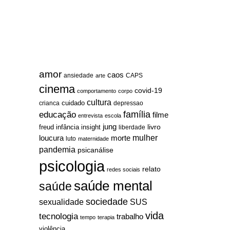
amor
caos
ansiedade
arte
CAPS
cinema
covid-19
comportamento
corpo
cultura
cuidado
crianca
depressao
família
educação
filme
entrevista
escola
jung
livro
freud
infância
insight
liberdade
mulher
loucura
morte
luto
maternidade
pandemia
psicanálise
psicologia
relato
redes sociais
saúde mental
saúde
sociedade
sexualidade
SUS
vida
tecnologia
trabalho
tempo
terapia
violência