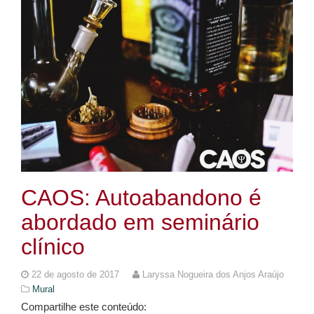
CAOS: Autoabandono é
abordado em seminário
clínico
22 de agosto de 2017
Laryssa Nogueira dos Anjos Araújo
Mural
Compartilhe este conteúdo: