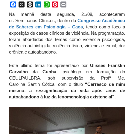
Facebook
X
Threads
LinkedIn
WhatsApp
Pinterest
Print
Na manhã desta segunda, 21/08, aconteceram
os Seminários Clínicos, dentro do
Congresso Acadêmico
de Saberes em Psicologia – Caos
, tendo como foco a
exposição de casos clínicos de violência. Na programação,
foram abordados dos temas como violência psicológica,
violência autoinfligida, violência física, violência sexual, dor
crônica e autoabandono.
Este último tema foi apresentado por
Ulisses Franklin
Carvalho da Cunha
, psicólogo em formação do
CEULP/ULBRA, sob supervisão da Profª Me.
Carolina Santin Cótica, com o título
“
Carrasco de mim
mesmo: a ressignificação da vida após anos de
autoabandono à luz da fenomenologia existencial”
.