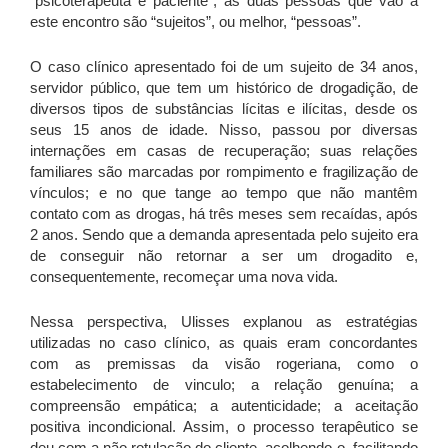
“psicoterapeuta e paciente”, as duas pessoas que vão a
este encontro são “sujeitos”, ou melhor, “pessoas”.
O caso clínico apresentado foi de um sujeito de 34 anos,
servidor público, que tem um histórico de drogadição, de
diversos tipos de substâncias lícitas e ilícitas, desde os
seus 15 anos de idade. Nisso, passou por diversas
internações em casas de recuperação; suas relações
familiares são marcadas por rompimento e fragilização de
vínculos; e no que tange ao tempo que não mantêm
contato com as drogas, há três meses sem recaídas, após
2 anos. Sendo que a demanda apresentada pelo sujeito era
de conseguir não retornar a ser um drogadito e,
consequentemente, recomeçar uma nova vida.
Nessa perspectiva, Ulisses explanou as estratégias
utilizadas no caso clínico, as quais eram concordantes
com as premissas da visão rogeriana, como o
estabelecimento de vinculo; a relação genuína; a
compreensão empática; a autenticidade; a aceitação
positiva incondicional. Assim, o processo terapêutico se
deu com a não rotulação do cliente, acolhendo-o, facilitando