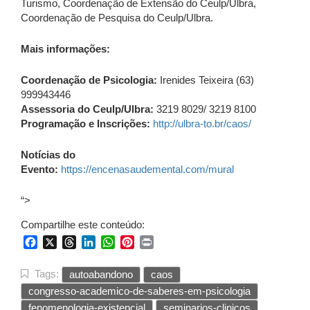
Turismo, Coordenação de Extensão do Ceulp/Ulbra,
Coordenação de Pesquisa do Ceulp/Ulbra.
Mais informações:
Coordenação de Psicologia:
Irenides Teixeira (63)
999943446
Assessoria do Ceulp/Ulbra:
3219 8029/ 3219 8100
Programação e Inscrições:
http://ulbra-to.br/caos/
Notícias do
Evento:
https://encenasaudemental.com/mural
“>
Compartilhe este conteúdo:
Facebook
X
Threads
LinkedIn
WhatsApp
Pinterest
Print
Tags:
autoabandono
caos
congresso-academico-de-saberes-em-psicologia
fenomenologia-existencial
seminarios-clinicos