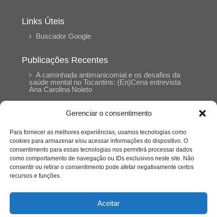
Links Úteis
Buscador Google
Publicações Recentes
A caminhada antimanicomial e os desafios da
saúde mental no Tocantins: (En)Cena entrevista
Ana Carolina Noleto
Gerenciar o consentimento
A Psicologia como espaço de cuidado para
mulheres: (En)Cena entrevista Rayla Soares
Para fornecer as melhores experiências, usamos tecnologias como
cookies para armazenar e/ou acessar informações do dispositivo. O
consentimento para essas tecnologias nos permitirá processar dados
Entre cores e memórias: a arte de Junior
como comportamento de navegação ou IDs exclusivos neste site. Não
Rabisco e os traços históricos de Porto Nacional
consentir ou retirar o consentimento pode afetar negativamente certos
recursos e funções.
Entre autocontrole e aprendizagem: o
desenvolvimento comportamental em Kung Fu
Aceitar
Panda