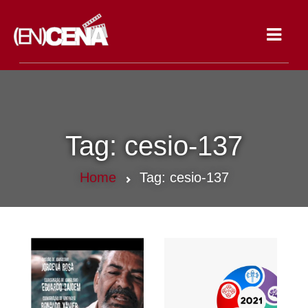
Toggle
navigat
Tag:
cesio-137
Home
Tag:
cesio-137