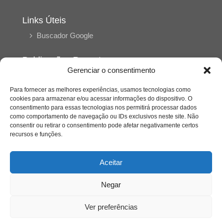
Links Úteis
Buscador Google
Publicações Recentes
Gerenciar o consentimento
Silêncio orbital: a presença humana entre a
desconexão e o espetáculo
Para fornecer as melhores experiências, usamos tecnologias como
cookies para armazenar e/ou acessar informações do dispositivo. O
consentimento para essas tecnologias nos permitirá processar dados
A reinvenção do trabalho e o choque geracional:
como comportamento de navegação ou IDs exclusivos neste site. Não
uma análise crítica do mercado contemporâneo
consentir ou retirar o consentimento pode afetar negativamente certos
em “Um Senhor Estagiário”
recursos e funções.
O corpo como expressão do cuidado
Aceitar
psicológico: (En)Cena entrevista Eliz Dorneles
Negar
Violência, saúde mental e a difícil construção do
acolhimento institucional: (En)cena entrevista
Ver preferências
Izabella Ferreira dos Santos, Conselheira do
CRP-23