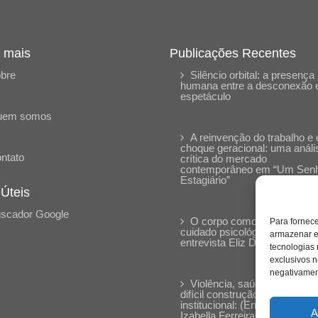
 mais
Publicações Recentes
bre
Silêncio orbital: a presença
humana entre a desconexão 
espetáculo
uem somos
A reinvenção do trabalho e 
choque geracional: uma análi
ntato
crítica do mercado
contemporâneo em “Um Sen
Estagiário”
 Úteis
scador Google
O corpo como expressão d
Para fornec
cuidado psicológico: (En)Cen
armazenar e
entrevista Eliz Dorneles
tecnologias
exclusivos n
negativament
Violência, saúde mental e a
difícil construção do acolhime
institucional: (En)cena entrevi
A
Izabella Ferreira dos Santos,