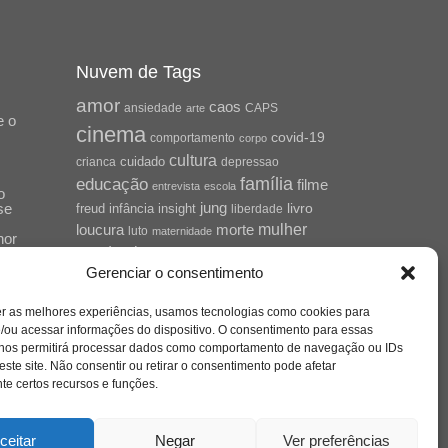
Nuvem de Tags
amor
caos
ansiedade
arte
CAPS
e o
cinema
covid-19
comportamento
corpo
cultura
cuidado
crianca
depressao
família
educação
filme
entrevista
escola
o
se
jung
livro
freud
infância
insight
liberdade
mulher
loucura
morte
luto
maternidade
hor
pandemia
psicanálise
Gerenciar o consentimento
psicologia
relato
redes sociais
o
er as melhores experiências, usamos tecnologias como cookies para
saúde mental
saúde
a
/ou acessar informações do dispositivo. O consentimento para essas
 nos permitirá processar dados como comportamento de navegação ou IDs
sociedade
sexualidade
SUS
este site. Não consentir ou retirar o consentimento pode afetar
vida
tecnologia
trabalho
e certos recursos e funções.
tempo
terapia
violência
nto
sta
ceitar
Negar
Ver preferências