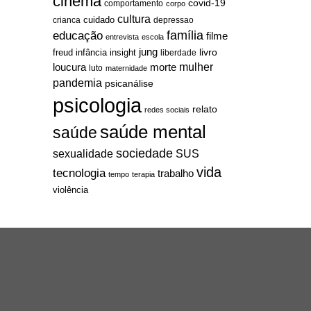
cinema
covid-19
comportamento
corpo
cultura
cuidado
crianca
depressao
família
educação
filme
entrevista
escola
jung
livro
freud
infância
insight
liberdade
mulher
loucura
morte
luto
maternidade
pandemia
psicanálise
psicologia
relato
redes sociais
saúde mental
saúde
sociedade
sexualidade
SUS
vida
tecnologia
trabalho
tempo
terapia
violência