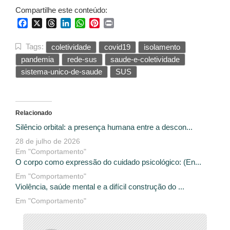
Compartilhe este conteúdo:
Facebook
X
Threads
LinkedIn
WhatsApp
Pinterest
Print
Tags:
coletividade
covid19
isolamento
pandemia
rede-sus
saude-e-coletividade
sistema-unico-de-saude
SUS
Relacionado
Silêncio orbital: a presença humana entre a descon...
28 de julho de 2026
Em "Comportamento"
O corpo como expressão do cuidado psicológico: (En...
Em "Comportamento"
Violência, saúde mental e a difícil construção do ...
Em "Comportamento"