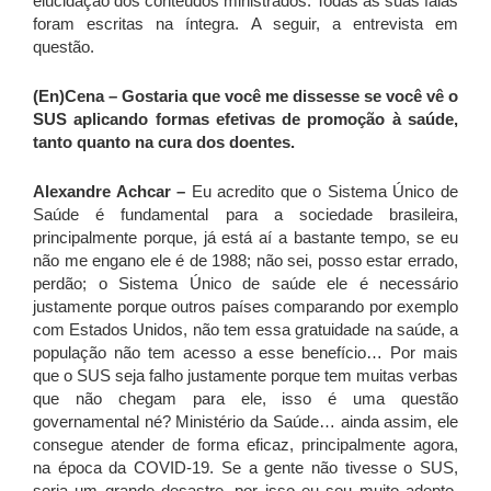
elucidação dos conteúdos ministrados. Todas as suas falas
foram escritas na íntegra. A seguir, a entrevista em
questão.
(En)Cena –
Gostaria que você me dissesse se você vê o
SUS aplicando formas efetivas de promoção à saúde,
tanto quanto na cura dos doentes.
Alexandre Achcar –
Eu acredito que o Sistema Único de
Saúde é fundamental para a sociedade brasileira,
principalmente porque, já está aí a bastante tempo, se eu
não me engano ele é de 1988; não sei, posso estar errado,
perdão; o Sistema Único de saúde ele é necessário
justamente porque outros países comparando por exemplo
com Estados Unidos, não tem essa gratuidade na saúde, a
população não tem acesso a esse benefício… Por mais
que o SUS seja falho justamente porque tem muitas verbas
que não chegam para ele, isso é uma questão
governamental né? Ministério da Saúde… ainda assim, ele
consegue atender de forma eficaz, principalmente agora,
na época da COVID-19. Se a gente não tivesse o SUS,
seria um grande desastre, por isso eu sou muito adepto,