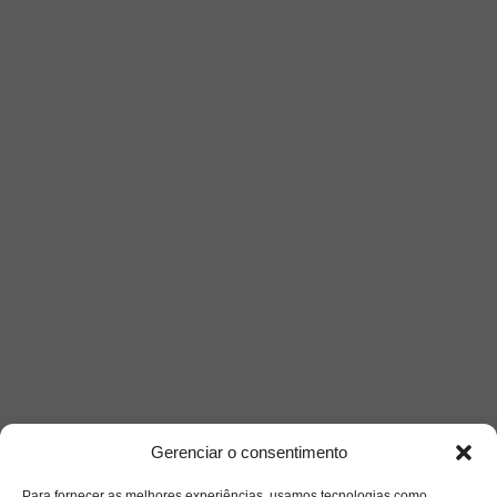
Siga-nos
Gerenciar o consentimento
Para fornecer as melhores experiências, usamos tecnologias como