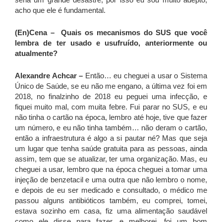
acho que ele é fundamental.
(En)Cena –
Quais os mecanismos do SUS que você
lembra de ter usado e usufruído, anteriormente ou
atualmente?
Alexandre Achcar –
Então… eu cheguei a usar o Sistema
Único de Saúde, se eu não me engano, a última vez foi em
2018, no finalzinho de 2018 eu peguei uma infecção, e
fiquei muito mal, com muita febre. Fui parar no SUS, e eu
não tinha o cartão na época, lembro até hoje, tive que fazer
um número, e eu não tinha também… não deram o cartão,
então a infraestrutura é algo a si pautar né? Mas que seja
um lugar que tenha saúde gratuita para as pessoas, ainda
assim, tem que se atualizar, ter uma organização. Mas, eu
cheguei a usar, lembro que na época cheguei a tomar uma
injeção de benzetacil e uma outra que não lembro o nome,
e depois de eu ser medicado e consultado, o médico me
passou alguns antibióticos também, eu comprei, tomei,
estava sozinho em casa, fiz uma alimentação saudável
como ele disse para fazer, e melhorei, foi um bom