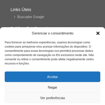
Links Úteis
Buscador Google
Publicações Recentes
Gerenciar o consentimento
Silêncio orbital: a presença humana entre a
desconexão e o espetáculo
Para fornecer as melhores experiências, usamos tecnologias como
cookies para armazenar e/ou acessar informações do dispositivo. O
consentimento para essas tecnologias nos permitirá processar dados
A reinvenção do trabalho e o choque geracional:
como comportamento de navegação ou IDs exclusivos neste site. Não
uma análise crítica do mercado contemporâneo
consentir ou retirar o consentimento pode afetar negativamente certos
em “Um Senhor Estagiário”
recursos e funções.
O corpo como expressão do cuidado
Aceitar
psicológico: (En)Cena entrevista Eliz Dorneles
Negar
Violência, saúde mental e a difícil construção do
acolhimento institucional: (En)cena entrevista
Ver preferências
Izabella Ferreira dos Santos, Conselheira do
CRP-23