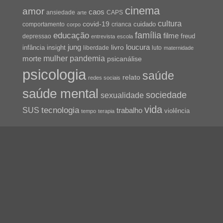
cinema
amor
caos
ansiedade
arte
CAPS
cultura
covid-19
cuidado
crianca
comportamento
corpo
família
educação
filme
freud
depressao
entrevista
escola
jung
livro
loucura
infância
insight
liberdade
luto
maternidade
pandemia
mulher
morte
psicanálise
psicologia
saúde
relato
redes sociais
saúde mental
sociedade
sexualidade
vida
tecnologia
SUS
trabalho
violência
tempo
terapia