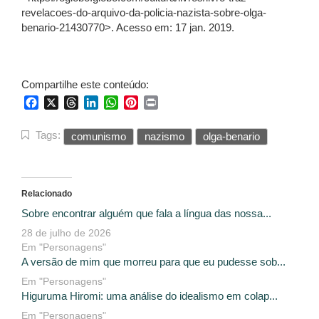
revelacoes-do-arquivo-da-policia-nazista-sobre-olga-
benario-21430770>. Acesso em: 17 jan. 2019.
Compartilhe este conteúdo:
Facebook
X
Threads
LinkedIn
WhatsApp
Pinterest
Print
Tags:
comunismo
nazismo
olga-benario
Relacionado
Sobre encontrar alguém que fala a língua das nossa...
28 de julho de 2026
Em "Personagens"
A versão de mim que morreu para que eu pudesse sob...
Em "Personagens"
Higuruma Hiromi: uma análise do idealismo em colap...
Em "Personagens"