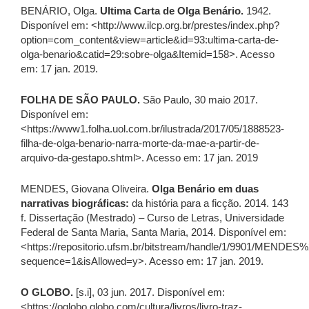
BENÁRIO, Olga.
Ultima Carta de Olga Benário.
1942.
Disponível em: <http://www.ilcp.org.br/prestes/index.php?
option=com_content&view=article&id=93:ultima-carta-de-
olga-benario&catid=29:sobre-olga&Itemid=158>. Acesso
em: 17 jan. 2019.
FOLHA DE SÃO PAULO.
São Paulo, 30 maio 2017.
Disponível em:
<https://www1.folha.uol.com.br/ilustrada/2017/05/1888523-
filha-de-olga-benario-narra-morte-da-mae-a-partir-de-
arquivo-da-gestapo.shtml>. Acesso em: 17 jan. 2019
MENDES, Giovana Oliveira.
Olga Benário em duas
narrativas biográficas:
da história para a ficção. 2014. 143
f. Dissertação (Mestrado) – Curso de Letras, Universidade
Federal de Santa Maria, Santa Maria, 2014. Disponível em:
<https://repositorio.ufsm.br/bitstream/handle/1/9901/ME
sequence=1&isAllowed=y>. Acesso em: 17 jan. 2019.
O GLOBO.
[s.i], 03 jun. 2017. Disponível em:
<https://oglobo.globo.com/cultura/livros/livro-traz-