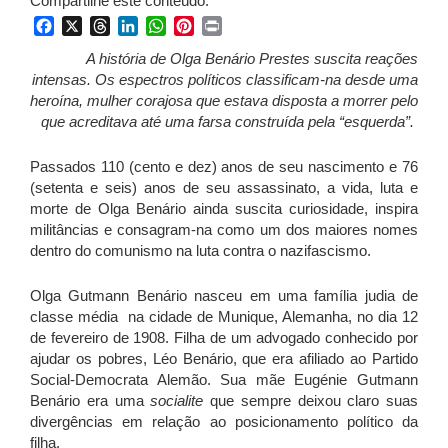
Compartilhe este conteúdo:
Facebook
X
Threads
LinkedIn
WhatsApp
Pinterest
Print
A história de Olga Benário Prestes suscita reações
intensas. Os espectros políticos classificam-na desde uma
heroína, mulher corajosa que estava disposta a morrer pelo
que acreditava até uma farsa construída pela “esquerda”.
Passados 110 (cento e dez) anos de seu nascimento e 76
(setenta e seis) anos de seu assassinato, a vida, luta e
morte de Olga Benário ainda suscita curiosidade, inspira
militâncias e consagram-na como um dos maiores nomes
dentro do comunismo na luta contra o nazifascismo.
Olga Gutmann Benário nasceu em uma família judia de
classe média na cidade de Munique, Alemanha, no dia 12
de fevereiro de 1908. Filha de um advogado conhecido por
ajudar os pobres, Léo Benário, que era afiliado ao Partido
Social-Democrata Alemão. Sua mãe Eugénie Gutmann
Benário era uma
socialite
que sempre deixou claro suas
divergências em relação ao posicionamento político da
filha.