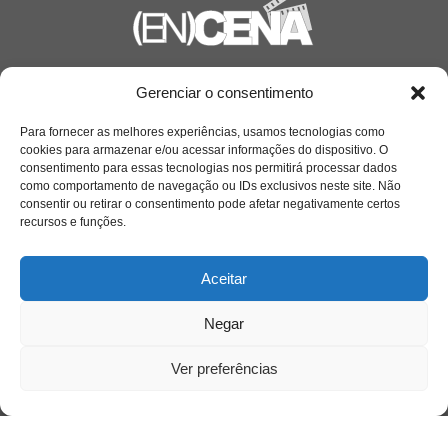
Saiba mais
Gerenciar o consentimento
Sobre
Para fornecer as melhores experiências, usamos tecnologias como
cookies para armazenar e/ou acessar informações do dispositivo. O
consentimento para essas tecnologias nos permitirá processar dados
como comportamento de navegação ou IDs exclusivos neste site. Não
Quem somos
consentir ou retirar o consentimento pode afetar negativamente certos
recursos e funções.
Contato
Aceitar
Links Úteis
Negar
Buscador Google
Ver preferências
Publicações Recentes
Silêncio orbital: a presença humana entre a
desconexão e o espetáculo