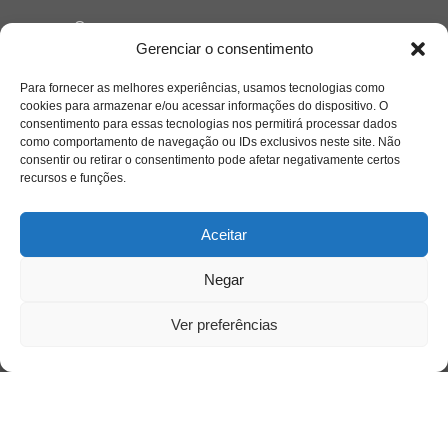
Quem somos
Gerenciar o consentimento
Para fornecer as melhores experiências, usamos tecnologias como
Contato
cookies para armazenar e/ou acessar informações do dispositivo. O
consentimento para essas tecnologias nos permitirá processar dados
como comportamento de navegação ou IDs exclusivos neste site. Não
Links Úteis
consentir ou retirar o consentimento pode afetar negativamente certos
Buscador Google
recursos e funções.
Publicações Recentes
Aceitar
A caminhada antimanicomial e os desafios da
saúde mental no Tocantins: (En)Cena entrevista
Negar
Ana Carolina Noleto
Ver preferências
A Psicologia como espaço de cuidado para
mulheres: (En)Cena entrevista Rayla Soares
Entre autocontrole e aprendizagem: o