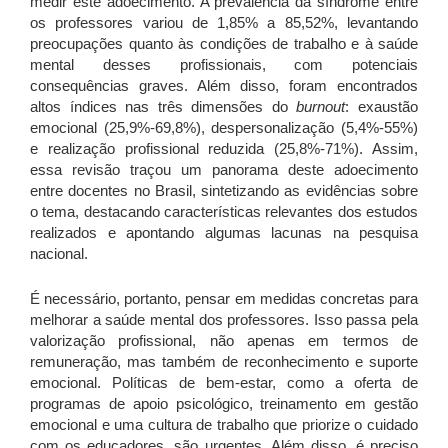
medir este adoecimento. A prevalência da síndrome entre
os professores variou de 1,85% a 85,52%, levantando
preocupações quanto às condições de trabalho e à saúde
mental desses profissionais, com potenciais
consequências graves. Além disso, foram encontrados
altos índices nas três dimensões do
burnout
: exaustão
emocional (25,9%-69,8%), despersonalização (5,4%-55%)
e realização profissional reduzida (25,8%-71%). Assim,
essa revisão traçou um panorama deste adoecimento
entre docentes no Brasil, sintetizando as evidências sobre
o tema, destacando características relevantes dos estudos
realizados e apontando algumas lacunas na pesquisa
nacional.
É necessário, portanto, pensar em medidas concretas para
melhorar a saúde mental dos professores. Isso passa pela
valorização profissional, não apenas em termos de
remuneração, mas também de reconhecimento e suporte
emocional. Políticas de bem-estar, como a oferta de
programas de apoio psicológico, treinamento em gestão
emocional e uma cultura de trabalho que priorize o cuidado
com os educadores, são urgentes. Além disso, é preciso