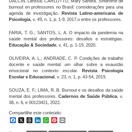
DALCIN, Larissa; CARLOTTO, Mary Sandra. Síndrome de
burnout en professores no Brasil: considerações para una
agenda de investigação.
Revista Latino-americana de
Psicologia
, v. 49, n. 1, p. 1-9, 2017.o entre os professores.
FARIA, T. G.; SANTOS, L. A. O impacto da pandemia na
saúde mental dos professores: desafios e estratégias.
Educação & Sociedade
, v. 41, p. 1-19, 2020.
OLIVEIRA, A. L.; ANDRADE, C. P. Condições de trabalho
docente e saúde mental: um olhar sobre a exaustão
emocional no contexto escolar.
Revista Psicologia
Escolar e Educacional
, v. 23, n. 1, p. 43-54, 2019.
SOUZA, E. F.; LIMA, R. B. Burnout e os desafios da saúde
mental dos professores.
Cadernos de Saúde Pública
, v.
38, n. 6, e 00123421, 2022.
Compartilhe este conteúdo:
Facebook
X
Threads
LinkedIn
WhatsApp
Pinterest
Print