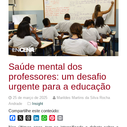
Saúde mental dos
professores: um desafio
urgente para a educação
25 de março de 2025
Marildes Martins da Silva Rocha
Andrade
Insight
Compartilhe este conteúdo:
Facebook
X
Threads
LinkedIn
WhatsApp
Pinterest
Print