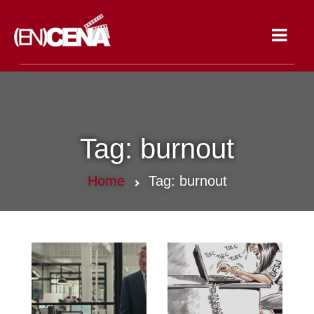
Toggle
navigat
Tag:
burnout
Home
Tag:
burnout