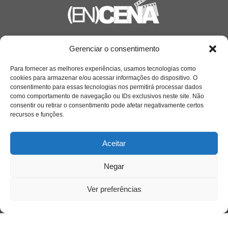
Saiba mais
Gerenciar o consentimento
Sobre
Para fornecer as melhores experiências, usamos tecnologias como
cookies para armazenar e/ou acessar informações do dispositivo. O
consentimento para essas tecnologias nos permitirá processar dados
como comportamento de navegação ou IDs exclusivos neste site. Não
Quem somos
consentir ou retirar o consentimento pode afetar negativamente certos
recursos e funções.
Contato
Aceitar
Links Úteis
Negar
Buscador Google
Ver preferências
Publicações Recentes
A caminhada antimanicomial e os desafios da
saúde mental no Tocantins: (En)Cena entrevista