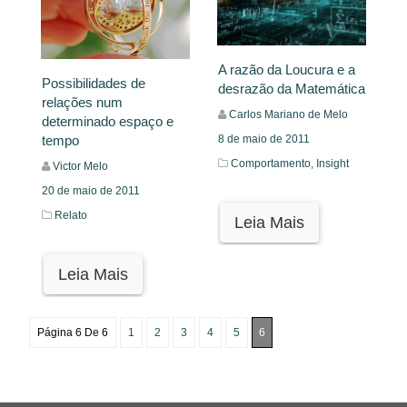
A razão da Loucura e a
Possibilidades de
desrazão da Matemática
relações num
Carlos Mariano de Melo
determinado espaço e
tempo
8 de maio de 2011
Comportamento,
Insight
Victor Melo
20 de maio de 2011
Relato
Leia Mais
Leia Mais
Página 6 De 6
1
2
3
4
5
6