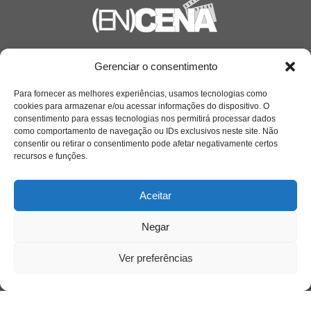
Saiba mais
Gerenciar o consentimento
Sobre
Para fornecer as melhores experiências, usamos tecnologias como
cookies para armazenar e/ou acessar informações do dispositivo. O
consentimento para essas tecnologias nos permitirá processar dados
como comportamento de navegação ou IDs exclusivos neste site. Não
Quem somos
consentir ou retirar o consentimento pode afetar negativamente certos
recursos e funções.
Contato
Aceitar
Links Úteis
Negar
Buscador Google
Ver preferências
Publicações Recentes
A caminhada antimanicomial e os desafios da
saúde mental no Tocantins: (En)Cena entrevista