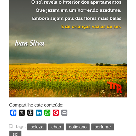
Compartilhe este conteúdo:
Facebook
X
Threads
LinkedIn
WhatsApp
Pinterest
Print
Tags:
beleza
chao
cotidiano
perfume
sol