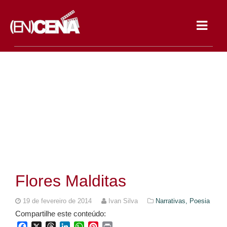
Toggle
navigat
Flores Malditas
19 de fevereiro de 2014
Ivan Silva
Narrativas,
Poesia
Compartilhe este conteúdo:
Facebook
X
Threads
LinkedIn
WhatsApp
Pinterest
Print