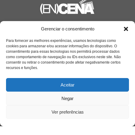
Saiba mais
Gerenciar o consentimento
Sobre
Para fornecer as melhores experiências, usamos tecnologias como
cookies para armazenar e/ou acessar informações do dispositivo. O
consentimento para essas tecnologias nos permitirá processar dados
como comportamento de navegação ou IDs exclusivos neste site. Não
Quem somos
consentir ou retirar o consentimento pode afetar negativamente certos
recursos e funções.
Contato
Aceitar
Links Úteis
Negar
Buscador Google
Ver preferências
Publicações Recentes
A caminhada antimanicomial e os desafios da
saúde mental no Tocantins: (En)Cena entrevista