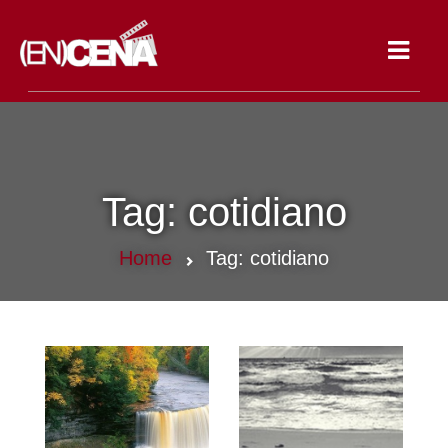
Toggle
navigat
Tag:
cotidiano
Home
Tag:
cotidiano