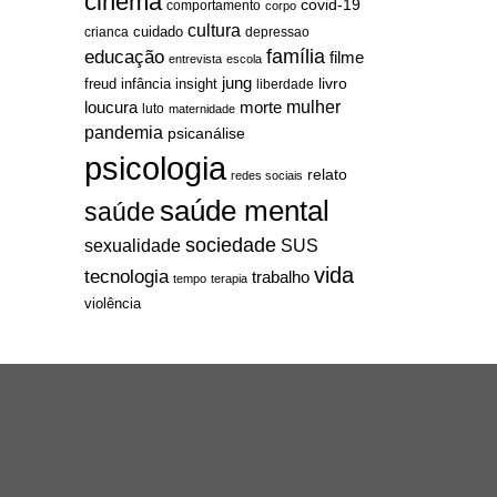
cinema
covid-19
comportamento
corpo
cultura
cuidado
crianca
depressao
família
educação
filme
entrevista
escola
jung
livro
freud
infância
insight
liberdade
mulher
loucura
morte
luto
maternidade
pandemia
psicanálise
psicologia
relato
redes sociais
saúde mental
saúde
sociedade
sexualidade
SUS
vida
tecnologia
trabalho
tempo
terapia
violência