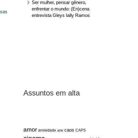
Ser mulher, pensar gênero,
enfrentar o mundo: (En)cena
ssas
entrevista Gleys Ially Ramos
Assuntos em alta
amor
caos
ansiedade
arte
CAPS