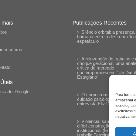
 mais
Publicações Recentes
bre
Silêncio orbital: a presença
humana entre a desconexão 
espetáculo
uem somos
A reinvenção do trabalho e 
choque geracional: uma análi
ntato
crítica do mercado
contemporâneo em “Um Sen
Estagiário”
 Úteis
scador Google
O corpo como expressão d
Para fornec
cuidado psicológico: (En)Cen
armazenar e
entrevista Eliz Dorneles
tecnologias
exclusivos n
negativament
Violência, saúde mental e a
difícil construção do acolhime
institucional: (En)cena entrevi
A
Izabella Ferreira dos Santos,