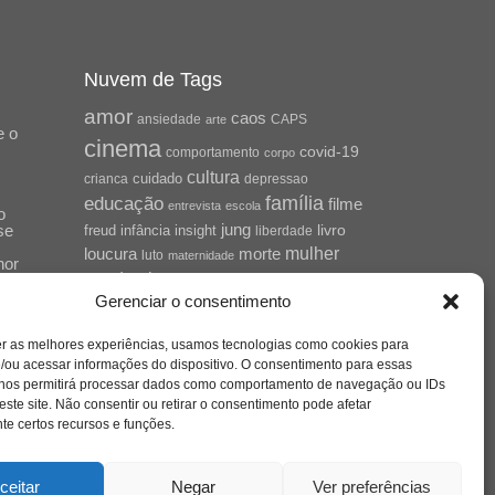
Nuvem de Tags
amor
caos
ansiedade
arte
CAPS
e o
cinema
covid-19
comportamento
corpo
cultura
cuidado
crianca
depressao
família
educação
filme
entrevista
escola
o
se
jung
livro
freud
infância
insight
liberdade
mulher
loucura
morte
luto
maternidade
hor
pandemia
psicanálise
Gerenciar o consentimento
psicologia
relato
redes sociais
o
er as melhores experiências, usamos tecnologias como cookies para
saúde mental
saúde
a
/ou acessar informações do dispositivo. O consentimento para essas
 nos permitirá processar dados como comportamento de navegação ou IDs
sociedade
sexualidade
SUS
este site. Não consentir ou retirar o consentimento pode afetar
vida
tecnologia
trabalho
e certos recursos e funções.
tempo
terapia
violência
nto
sta
ceitar
Negar
Ver preferências