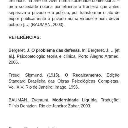
treinados na arte de viver numa sociedade confessional –
uma sociedade notória por eliminar a fronteira que antes
separava o privado e o público, por transformar o ato de
expor publicamente o privado numa virtude e num dever
público […] (BAUMAN, 2003).
REFERÊNCIAS:
Bergeret, J.
O problema das defesas
. In: Bergeret, J. …[et
al.]. Psicopatologia: teoria e clínica. Porto Alegre: Artmed,
2006.
Freud, Sigmund. (1915).
O Recalcamento
. Edição
Standard Brasileira das Obras Psicológicas Completas,
Vol. XIV. Rio de Janeiro: Imago, 1996.
BAUMAN, Zygmunt.
Modernidade Líquida
. Tradução:
Plínio Dentzien. Rio de Janeiro: Zahar, 2003.