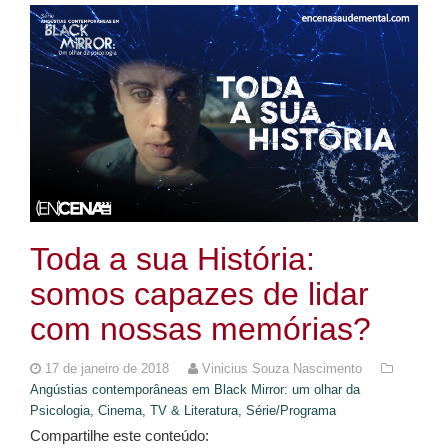
Toda a sua História:
somos capazes de lidar
com nossas memórias?
17 de janeiro de 2018
Vinicius Souza Nascimento
Angústias contemporâneas em Black Mirror: um olhar da
Psicologia,
Cinema, TV & Literatura,
Série/Programa
Compartilhe este conteúdo: