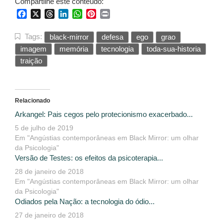
Compartilhe este conteúdo:
Facebook
X
Threads
LinkedIn
WhatsApp
Pinterest
Print
Tags:
black-mirror
defesa
ego
grao
imagem
memória
tecnologia
toda-sua-historia
traição
Relacionado
Arkangel: Pais cegos pelo protecionismo exacerbado...
5 de julho de 2019
Em "Angústias contemporâneas em Black Mirror: um olhar
da Psicologia"
Versão de Testes: os efeitos da psicoterapia...
28 de janeiro de 2018
Em "Angústias contemporâneas em Black Mirror: um olhar
da Psicologia"
Odiados pela Nação: a tecnologia do ódio...
27 de janeiro de 2018