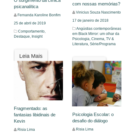
O surgimento da clínica
com nossas memórias?
psicanalítica
Vinicius Souza Nascimento
Fernanda Karoline Bonfim
17 de janeiro de 2018
25 de abril de 2019
Angústias contemporâneas
Comportamento,
em Black Mirror: um olhar da
Destaque,
Insight
Psicologia,
Cinema, TV &
Literatura,
Série/Programa
Leia Mais
Leia Mais
Fragmentado: as
Psicologia Escolar: o
fantasias libidinais de
desafio do diálogo
Kevin
Risia Lima
Risia Lima