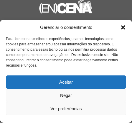
Saiba mais
Gerenciar o consentimento
Sobre
Para fornecer as melhores experiências, usamos tecnologias como
cookies para armazenar e/ou acessar informações do dispositivo. O
consentimento para essas tecnologias nos permitirá processar dados
como comportamento de navegação ou IDs exclusivos neste site. Não
Quem somos
consentir ou retirar o consentimento pode afetar negativamente certos
recursos e funções.
Contato
Aceitar
Links Úteis
Negar
Buscador Google
Ver preferências
Publicações Recentes
Silêncio orbital: a presença humana entre a
desconexão e o espetáculo