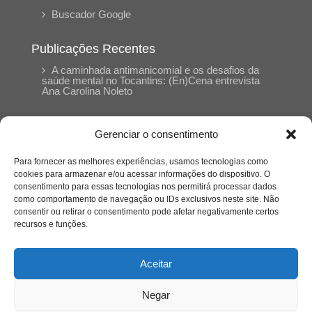
Buscador Google
Publicações Recentes
A caminhada antimanicomial e os desafios da
saúde mental no Tocantins: (En)Cena entrevista
Ana Carolina Noleto
A Psicologia como espaço de cuidado para
Gerenciar o consentimento
mulheres: (En)Cena entrevista Rayla Soares
Para fornecer as melhores experiências, usamos tecnologias como
cookies para armazenar e/ou acessar informações do dispositivo. O
Entre autocontrole e aprendizagem: o
consentimento para essas tecnologias nos permitirá processar dados
desenvolvimento comportamental em Kung Fu
como comportamento de navegação ou IDs exclusivos neste site. Não
Panda
consentir ou retirar o consentimento pode afetar negativamente certos
recursos e funções.
Entre o prato saudável e o consumo
compulsivo: a contradição alimentar do brasileiro
Aceitar
contemporâneo
Negar
O invisível que adoece: memória, trauma e o