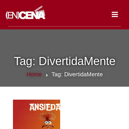
Toggle
navigat
Tag:
DivertidaMente
Home
Tag:
DivertidaMente