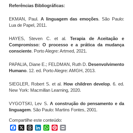
Referências Bibliográficas:
EKMAN, Paul.
A linguagem das emoções
. São Paulo:
Lua de Papel, 2011.
HAYES, Steven C. et al.
Terapia de Aceitação e
Compromisso: O processo e a prática da mudança
consciente
. Porto Alegre: Artmed, 2021.
PAPALIA, Diane E.; FELDMAN, Ruth D.
Desenvolvimento
Humano
. 12. ed. Porto Alegre: AMGH, 2013.
SIEGLER, Robert S. et al.
How children develop
. 6. ed.
New York: Macmillan Learning, 2020.
VYGOTSKI, Lev S.
A construção do pensamento e da
linguagem
. São Paulo: Martins Fontes, 2001.
Compartilhe este conteúdo:
Facebook
X
Threads
LinkedIn
WhatsApp
Pinterest
Print