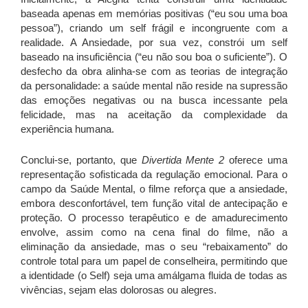
baseada apenas em memórias positivas (“eu sou uma boa
pessoa”), criando um self frágil e incongruente com a
realidade. A Ansiedade, por sua vez, constrói um self
baseado na insuficiência (“eu não sou boa o suficiente”). O
desfecho da obra alinha-se com as teorias de integração
da personalidade: a saúde mental não reside na supressão
das emoções negativas ou na busca incessante pela
felicidade, mas na aceitação da complexidade da
experiência humana.
Conclui-se, portanto, que
Divertida Mente 2
oferece uma
representação sofisticada da regulação emocional. Para o
campo da Saúde Mental, o filme reforça que a ansiedade,
embora desconfortável, tem função vital de antecipação e
proteção. O processo terapêutico e de amadurecimento
envolve, assim como na cena final do filme, não a
eliminação da ansiedade, mas o seu “rebaixamento” do
controle total para um papel de conselheira, permitindo que
a identidade (o Self) seja uma amálgama fluida de todas as
vivências, sejam elas dolorosas ou alegres.