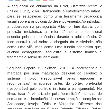
A sequência da animação da Pixar,
Divertida Mente 2
(Inside Out 2, 2024), transcende o entretenimento infantil
para se estabelecer como uma ferramenta pedagógica
visual sobre a psicologia do desenvolvimento. Ao introduzir
a puberdade na protagonista Riley, o filme ilustra, com
precisão metafórica, a “reforma” neural e emocional
descrita pelas neurociências durante a adolescência. O
foco central recai sobre a chegada da Ansiedade, não
como uma vilã, mas como uma função adaptativa que,
quando desregulada, sequestra o sistema límbico e
fragmenta o senso de identidade.
Segundo Papalia e Feldman (2013), a adolescência é
marcada por uma maturação desigual do cérebro: o
sistema límbico (responsável pelas emoções e
recompensas) amadurece antes do córtex pré-frontal
(responsável pelo controle inibitório e planejamento). No
filme, isso é visualizado pela “demolição” da sala de
comando e a introdução de novas emoções complexas:
Ansiedade, Inveja, Tédio e Vergonha. Diferente das
emoções primárias de Ekman (Alegria, Tristeza, Raiva,