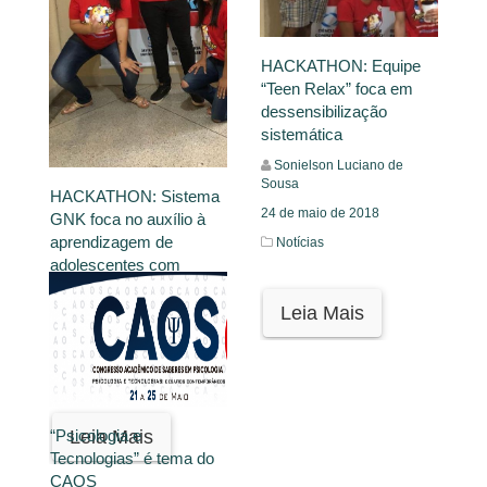
HACKATHON: Equipe
“Teen Relax” foca em
dessensibilização
sistemática
Sonielson Luciano de
Sousa
HACKATHON: Sistema
24 de maio de 2018
GNK foca no auxílio à
aprendizagem de
Notícias
adolescentes com
TDAH
Leia Mais
Sonielson Luciano de
Sousa
Notícias
“Psicologia e
Leia Mais
Tecnologias” é tema do
CAOS