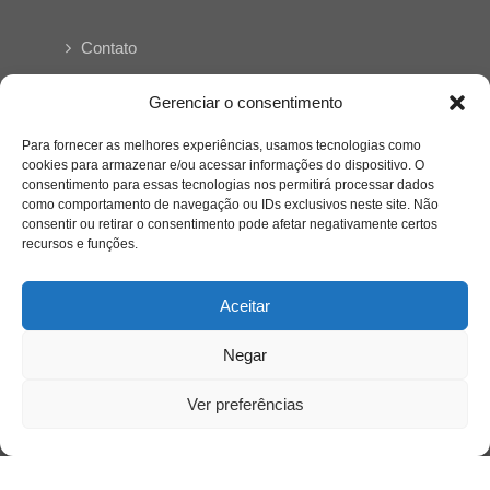
Contato
Links Úteis
Gerenciar o consentimento
Buscador Google
Para fornecer as melhores experiências, usamos tecnologias como
cookies para armazenar e/ou acessar informações do dispositivo. O
consentimento para essas tecnologias nos permitirá processar dados
Publicações Recentes
como comportamento de navegação ou IDs exclusivos neste site. Não
Silêncio orbital: a presença humana entre a
consentir ou retirar o consentimento pode afetar negativamente certos
desconexão e o espetáculo
recursos e funções.
Aceitar
A reinvenção do trabalho e o choque geracional:
uma análise crítica do mercado contemporâneo
em “Um Senhor Estagiário”
Negar
Ver preferências
O corpo como expressão do cuidado
psicológico: (En)Cena entrevista Eliz Dorneles