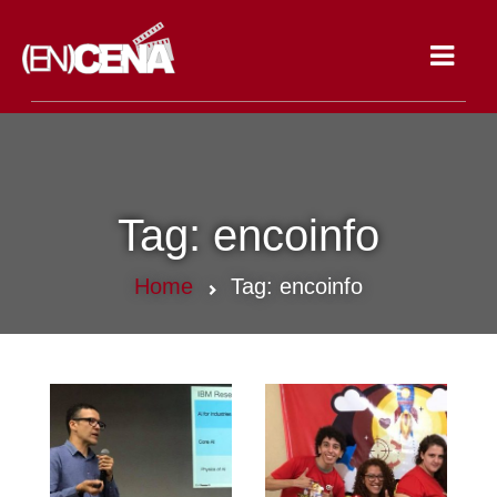
Toggle
navigat
Tag:
encoinfo
Home
Tag:
encoinfo