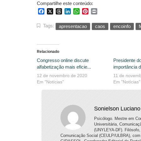
Compartilhe este conteúdo:
Facebook
X
Threads
LinkedIn
WhatsApp
Pinterest
Print
Tags:
apresentacao
caos
encoinfo
Relacionado
Congresso online discute
Presidente d
alfabetização mais eficie...
importância d
12 de novembro de 2020
11 de novemb
Em "Notícias"
Em "Notícias"
Sonielson Luciano
Psicólogo. Mestre em Co
Universitária, Comunicaç
(UNYLEYA-DF). Filósofo, 
Comunicação Social (CEULP/ULBRA), com enf