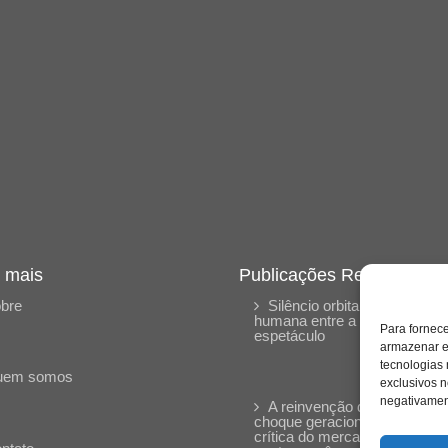
 mais
Publicações Recentes
bre
Silêncio orbital: a presença
humana entre a desconexão 
Para fornec
espetáculo
armazenar e
tecnologias
uem somos
exclusivos n
negativament
A reinvenção do trabalho e 
choque geracional: uma análi
crítica do mercado