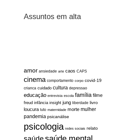
Assuntos em alta
amor
caos
ansiedade
arte
CAPS
cinema
covid-19
comportamento
corpo
cultura
cuidado
crianca
depressao
família
educação
filme
entrevista
escola
jung
livro
freud
infância
insight
liberdade
mulher
loucura
morte
luto
maternidade
pandemia
psicanálise
psicologia
relato
redes sociais
saúde mental
saúde