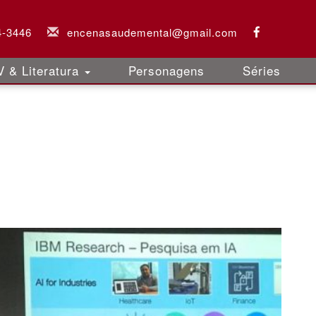
4-3446
encenasaudemental@gmail.com
 & Literatura
Personagens
Séries