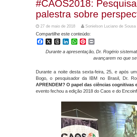
#CAOS2018: Pesquisa
palestra sobre perspect
27 de maio de 2018
Sonielson Luciano de Sousa
Compartilhe este conteúdo:
Facebook
X
Threads
LinkedIn
WhatsApp
Pinterest
Print
Durante a apresentação, Dr. Rogério sistema
avançarem no que se ref
Durante a noite desta sexta-feira, 25, e após u
Bogo, o pesquisador da IBM no Brasil, Dr. Ro
APRENDEM? O papel das ciências cognitivas e d
evento fechou a edição 2018 do Caos e do Encoinf