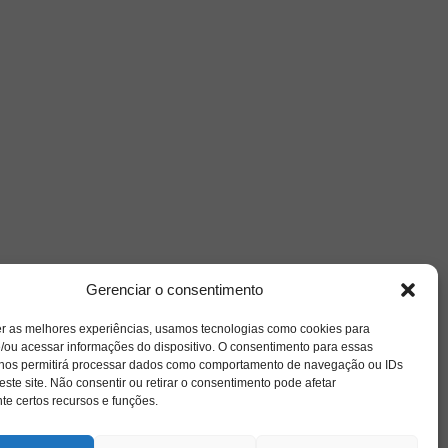
Nuvem de Tags
Gerenciar o consentimento
amor
caos
ansiedade
arte
CAPS
e o
cinema
er as melhores experiências, usamos tecnologias como cookies para
covid-19
comportamento
corpo
/ou acessar informações do dispositivo. O consentimento para essas
cultura
cuidado
crianca
depressao
 nos permitirá processar dados como comportamento de navegação ou IDs
família
educação
este site. Não consentir ou retirar o consentimento pode afetar
filme
entrevista
escola
e certos recursos e funções.
o
jung
livro
freud
infância
insight
liberdade
se
mulher
loucura
morte
luto
maternidade