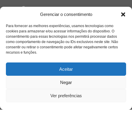
Quem somos
Gerenciar o consentimento
Para fornecer as melhores experiências, usamos tecnologias como
Contato
cookies para armazenar e/ou acessar informações do dispositivo. O
consentimento para essas tecnologias nos permitirá processar dados
como comportamento de navegação ou IDs exclusivos neste site. Não
Links Úteis
consentir ou retirar o consentimento pode afetar negativamente certos
Buscador Google
recursos e funções.
Publicações Recentes
Aceitar
A caminhada antimanicomial e os desafios da
saúde mental no Tocantins: (En)Cena entrevista
Negar
Ana Carolina Noleto
Ver preferências
A Psicologia como espaço de cuidado para
mulheres: (En)Cena entrevista Rayla Soares
Entre autocontrole e aprendizagem: o