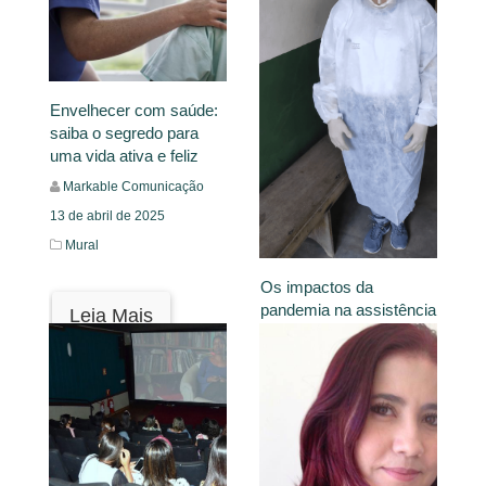
Envelhecer com saúde:
saiba o segredo para
uma vida ativa e feliz
Markable Comunicação
13 de abril de 2025
Mural
Os impactos da
pandemia na assistência
Leia Mais
em saúde para a
população indígena
Giovanna Bernardo
30 de outubro de 2023
Covid-19: vozes
silenciadas,
Relato,
Séries