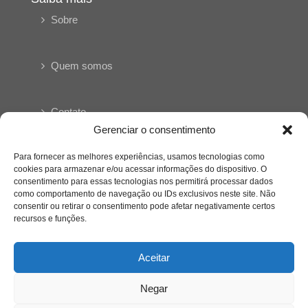
Sobre
Quem somos
Contato
Gerenciar o consentimento
Links Úteis
Para fornecer as melhores experiências, usamos tecnologias como
Buscador Google
cookies para armazenar e/ou acessar informações do dispositivo. O
consentimento para essas tecnologias nos permitirá processar dados
como comportamento de navegação ou IDs exclusivos neste site. Não
Publicações Recentes
consentir ou retirar o consentimento pode afetar negativamente certos
recursos e funções.
Silêncio orbital: a presença humana entre a
desconexão e o espetáculo
Aceitar
A reinvenção do trabalho e o choque geracional:
Negar
uma análise crítica do mercado contemporâneo
em “Um Senhor Estagiário”