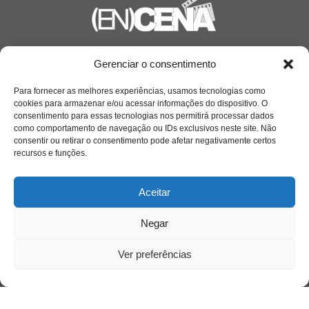
Saiba mais
Gerenciar o consentimento
Sobre
Para fornecer as melhores experiências, usamos tecnologias como
cookies para armazenar e/ou acessar informações do dispositivo. O
consentimento para essas tecnologias nos permitirá processar dados
como comportamento de navegação ou IDs exclusivos neste site. Não
Quem somos
consentir ou retirar o consentimento pode afetar negativamente certos
recursos e funções.
Contato
Aceitar
Links Úteis
Negar
Buscador Google
Ver preferências
Publicações Recentes
Silêncio orbital: a presença humana entre a
desconexão e o espetáculo