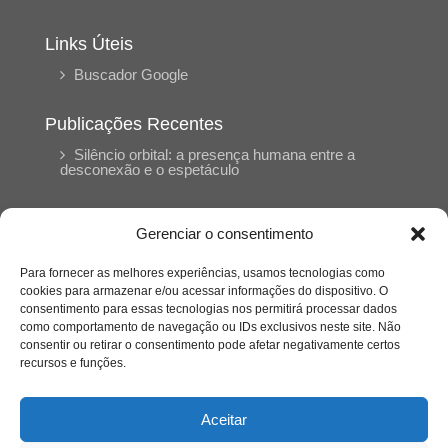
Links Úteis
Buscador Google
Publicações Recentes
Silêncio orbital: a presença humana entre a
desconexão e o espetáculo
A reinvenção do trabalho e o choque geracional:
Gerenciar o consentimento
uma análise crítica do mercado contemporâneo
em “Um Senhor Estagiário”
Para fornecer as melhores experiências, usamos tecnologias como
cookies para armazenar e/ou acessar informações do dispositivo. O
consentimento para essas tecnologias nos permitirá processar dados
O corpo como expressão do cuidado
como comportamento de navegação ou IDs exclusivos neste site. Não
psicológico: (En)Cena entrevista Eliz Dorneles
consentir ou retirar o consentimento pode afetar negativamente certos
recursos e funções.
Violência, saúde mental e a difícil construção do
acolhimento institucional: (En)cena entrevista
Aceitar
Izabella Ferreira dos Santos, Conselheira do
CRP-23