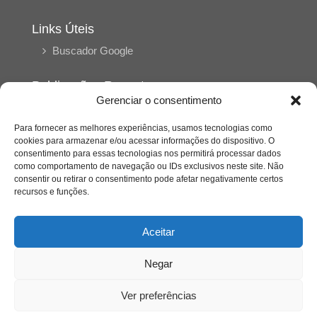
Links Úteis
Buscador Google
Publicações Recentes
Gerenciar o consentimento
Silêncio orbital: a presença humana entre a
desconexão e o espetáculo
Para fornecer as melhores experiências, usamos tecnologias como
cookies para armazenar e/ou acessar informações do dispositivo. O
consentimento para essas tecnologias nos permitirá processar dados
A reinvenção do trabalho e o choque geracional:
como comportamento de navegação ou IDs exclusivos neste site. Não
uma análise crítica do mercado contemporâneo
consentir ou retirar o consentimento pode afetar negativamente certos
em “Um Senhor Estagiário”
recursos e funções.
O corpo como expressão do cuidado
Aceitar
psicológico: (En)Cena entrevista Eliz Dorneles
Negar
Violência, saúde mental e a difícil construção do
acolhimento institucional: (En)cena entrevista
Ver preferências
Izabella Ferreira dos Santos, Conselheira do
CRP-23