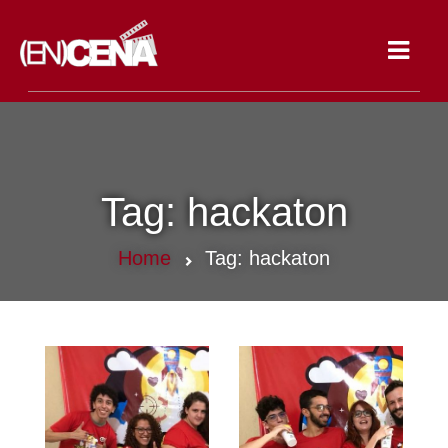
Toggle
navigat
Tag:
hackaton
Home
Tag:
hackaton