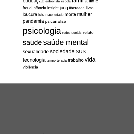
família
educação
filme
entrevista
escola
jung
livro
freud
infância
insight
liberdade
mulher
loucura
morte
luto
maternidade
pandemia
psicanálise
psicologia
relato
redes sociais
saúde mental
saúde
sociedade
sexualidade
SUS
vida
tecnologia
trabalho
tempo
terapia
violência