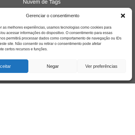
Nuvem de Tags
amor
caos
ansiedade
arte
CAPS
Gerenciar o consentimento
e o
cinema
covid-19
comportamento
corpo
er as melhores experiências, usamos tecnologias como cookies para
cultura
cuidado
crianca
depressao
/ou acessar informações do dispositivo. O consentimento para essas
família
educação
filme
entrevista
escola
o
 nos permitirá processar dados como comportamento de navegação ou IDs
se
jung
livro
freud
infância
insight
liberdade
este site. Não consentir ou retirar o consentimento pode afetar
mulher
loucura
morte
e certos recursos e funções.
luto
maternidade
hor
pandemia
psicanálise
psicologia
ceitar
Negar
Ver preferências
relato
redes sociais
o
saúde mental
saúde
a
sociedade
sexualidade
SUS
vida
tecnologia
trabalho
tempo
terapia
violência
nto
sta