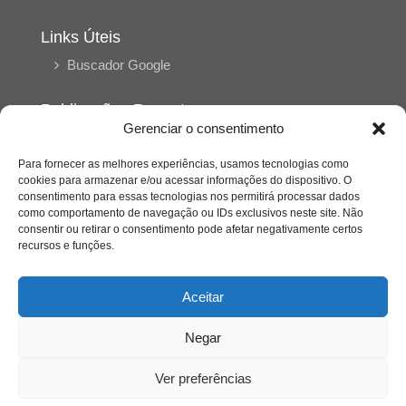
Links Úteis
Buscador Google
Publicações Recentes
Gerenciar o consentimento
Silêncio orbital: a presença humana entre a
desconexão e o espetáculo
Para fornecer as melhores experiências, usamos tecnologias como
cookies para armazenar e/ou acessar informações do dispositivo. O
consentimento para essas tecnologias nos permitirá processar dados
A reinvenção do trabalho e o choque geracional:
como comportamento de navegação ou IDs exclusivos neste site. Não
uma análise crítica do mercado contemporâneo
consentir ou retirar o consentimento pode afetar negativamente certos
em “Um Senhor Estagiário”
recursos e funções.
O corpo como expressão do cuidado
Aceitar
psicológico: (En)Cena entrevista Eliz Dorneles
Negar
Violência, saúde mental e a difícil construção do
acolhimento institucional: (En)cena entrevista
Ver preferências
Izabella Ferreira dos Santos, Conselheira do
CRP-23