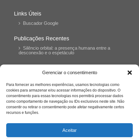
Links Úteis
Buscador Google
Publicações Recentes
Silêncio orbital: a presença humana entre a
desconexão e o espetáculo
A reinvenção do trabalho e o choque geracional:
Gerenciar o consentimento
uma análise crítica do mercado contemporâneo
em “Um Senhor Estagiário”
Para fornecer as melhores experiências, usamos tecnologias como
cookies para armazenar e/ou acessar informações do dispositivo. O
consentimento para essas tecnologias nos permitirá processar dados
O corpo como expressão do cuidado
como comportamento de navegação ou IDs exclusivos neste site. Não
psicológico: (En)Cena entrevista Eliz Dorneles
consentir ou retirar o consentimento pode afetar negativamente certos
recursos e funções.
Violência, saúde mental e a difícil construção do
acolhimento institucional: (En)cena entrevista
Aceitar
Izabella Ferreira dos Santos, Conselheira do
CRP-23