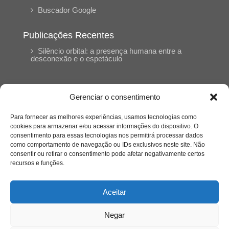
Buscador Google
Publicações Recentes
Silêncio orbital: a presença humana entre a
desconexão e o espetáculo
A reinvenção do trabalho e o choque geracional:
uma análise crítica do mercado contemporâneo
Gerenciar o consentimento
em “Um Senhor Estagiário”
Para fornecer as melhores experiências, usamos tecnologias como
cookies para armazenar e/ou acessar informações do dispositivo. O
O corpo como expressão do cuidado
consentimento para essas tecnologias nos permitirá processar dados
psicológico: (En)Cena entrevista Eliz Dorneles
como comportamento de navegação ou IDs exclusivos neste site. Não
consentir ou retirar o consentimento pode afetar negativamente certos
recursos e funções.
Violência, saúde mental e a difícil construção do
acolhimento institucional: (En)cena entrevista
Izabella Ferreira dos Santos, Conselheira do
Aceitar
CRP-23
Negar
Ser mulher, pensar gênero, enfrentar o mundo: