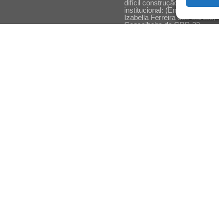
difícil construção do acolhime
institucional: (En)cena entrevi
Izabella Ferreira dos Santos,
Conselheira do CRP-23
Ser mulher, pensar gênero,
enfrentar o mundo: (En)cena
entrevista Gleys Ially Ramos