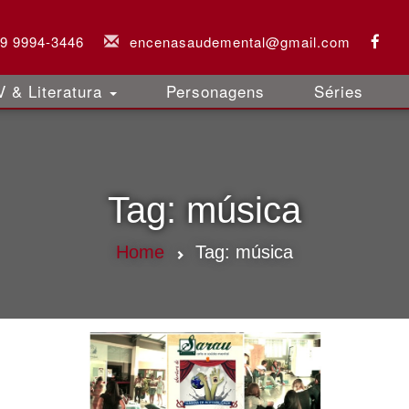
 9 9994-3446
encenasaudemental@gmail.com
 & Literatura
Personagens
Séries
Tag:
música
Home
Tag:
música