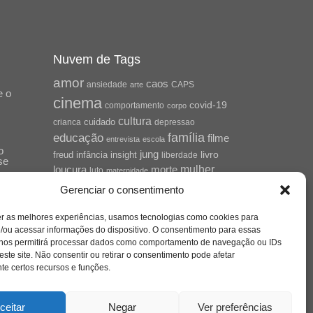
Nuvem de Tags
amor
caos
ansiedade
arte
CAPS
e o
cinema
covid-19
comportamento
corpo
cultura
cuidado
crianca
depressao
família
educação
filme
entrevista
escola
o
jung
livro
freud
infância
insight
liberdade
se
mulher
loucura
morte
luto
maternidade
hor
pandemia
psicanálise
Gerenciar o consentimento
psicologia
relato
redes sociais
er as melhores experiências, usamos tecnologias como cookies para
saúde mental
/ou acessar informações do dispositivo. O consentimento para essas
saúde
o
 nos permitirá processar dados como comportamento de navegação ou IDs
a
sociedade
este site. Não consentir ou retirar o consentimento pode afetar
sexualidade
SUS
e certos recursos e funções.
vida
tecnologia
trabalho
tempo
terapia
violência
ceitar
Negar
Ver preferências