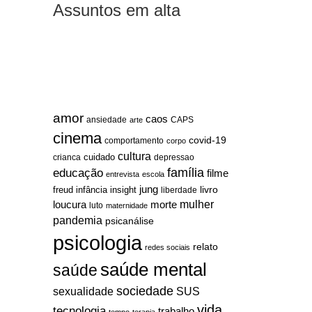
Assuntos em alta
amor
caos
ansiedade
arte
CAPS
cinema
covid-19
comportamento
corpo
cultura
cuidado
crianca
depressao
família
educação
filme
entrevista
escola
jung
livro
freud
infância
insight
liberdade
mulher
loucura
morte
luto
maternidade
pandemia
psicanálise
psicologia
relato
redes sociais
saúde mental
saúde
sociedade
sexualidade
SUS
vida
tecnologia
trabalho
tempo
terapia