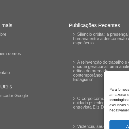
 mais
Publicações Recentes
bre
Silêncio orbital: a presença
humana entre a desconexão 
espetáculo
uem somos
A reinvenção do trabalho e 
choque geracional: uma análi
crítica do mercado
ntato
contemporâneo em “Um Sen
Estagiário”
 Úteis
Para fornec
armazenar e
scador Google
O corpo como expressão d
tecnologias
cuidado psicológico: (En)Cen
exclusivos n
entrevista Eliz Dorneles
negativament
Violência, saúde mental e a
A