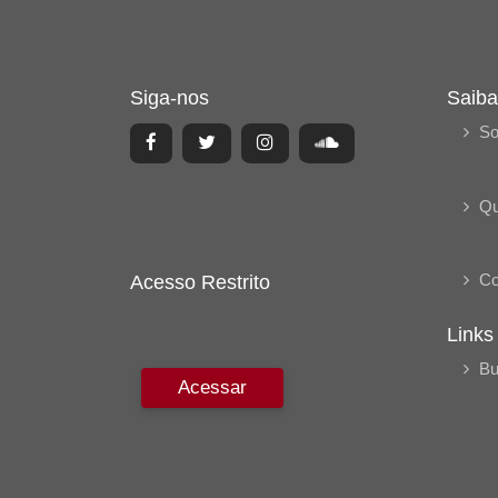
Siga-nos
Saiba
So
Q
Co
Acesso Restrito
Links
Bu
Acessar