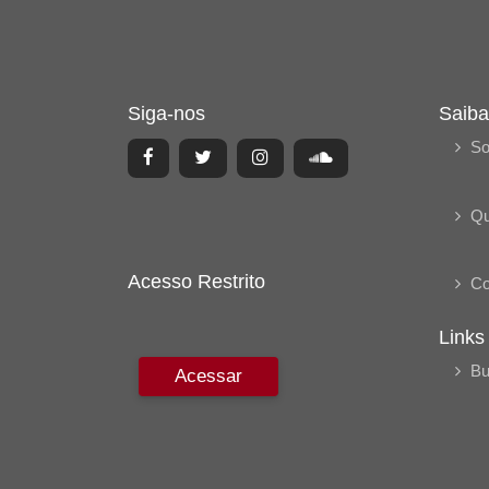
Siga-nos
Saiba
So
Q
Acesso Restrito
Co
Links
Bu
Acessar