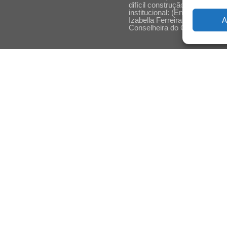
difícil construção do acolhime
institucional: (En)cena entrevi
A
Izabella Ferreira dos Santos,
Conselheira do CRP-23
Ser mulher, pensar gênero,
enfrentar o mundo: (En)cena
entrevista Gleys Ially Ramos