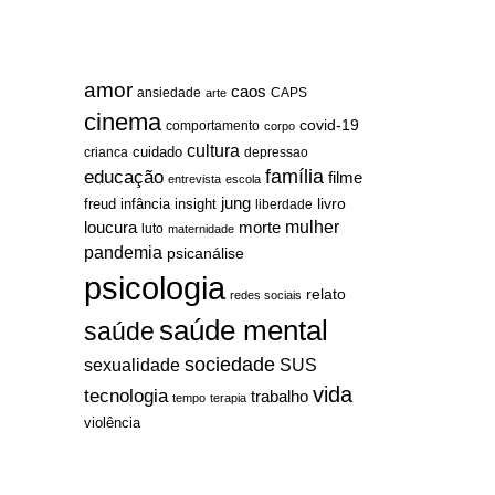
amor
caos
ansiedade
arte
CAPS
cinema
covid-19
comportamento
corpo
cultura
cuidado
crianca
depressao
família
educação
filme
entrevista
escola
jung
livro
freud
infância
insight
liberdade
mulher
loucura
morte
luto
maternidade
pandemia
psicanálise
psicologia
relato
redes sociais
saúde mental
saúde
sociedade
sexualidade
SUS
vida
tecnologia
trabalho
tempo
terapia
violência