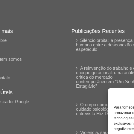
 mais
Publicações Recentes
bre
Silêncio orbital: a presença
humana entre a desconexão 
espetáculo
uem somos
A reinvenção do trabalho e 
choque geracional: uma análi
crítica do mercado
ntato
contemporâneo em “Um Sen
Estagiário”
 Úteis
scador Google
O corpo como expressão d
Para fornec
cuidado psicológico: (En)Cen
armazenar e
entrevista Eliz Dorneles
tecnologias
exclusivos n
negativament
Violência, saúde mental e a