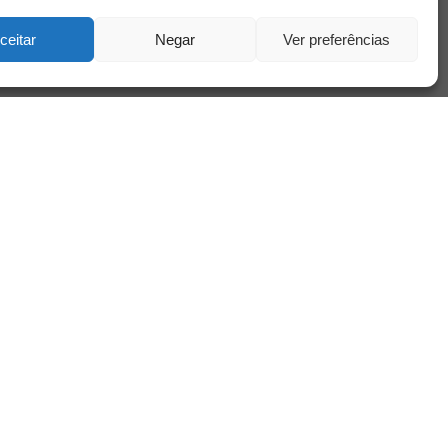
nto
sta
ceitar
Negar
Ver preferências