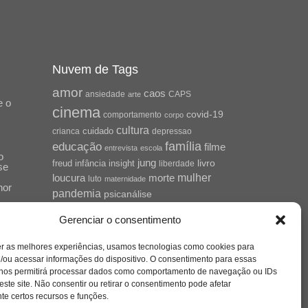
Nuvem de Tags
amor
caos
ansiedade
arte
CAPS
e o
cinema
covid-19
comportamento
corpo
cultura
cuidado
crianca
depressao
família
educação
filme
entrevista
escola
o
jung
livro
freud
infância
insight
liberdade
se
mulher
loucura
morte
luto
maternidade
hor
pandemia
psicanálise
psicologia
relato
Gerenciar o consentimento
redes sociais
saúde mental
saúde
o
er as melhores experiências, usamos tecnologias como cookies para
a
/ou acessar informações do dispositivo. O consentimento para essas
sociedade
sexualidade
SUS
 nos permitirá processar dados como comportamento de navegação ou IDs
vida
tecnologia
trabalho
este site. Não consentir ou retirar o consentimento pode afetar
tempo
terapia
e certos recursos e funções.
violência