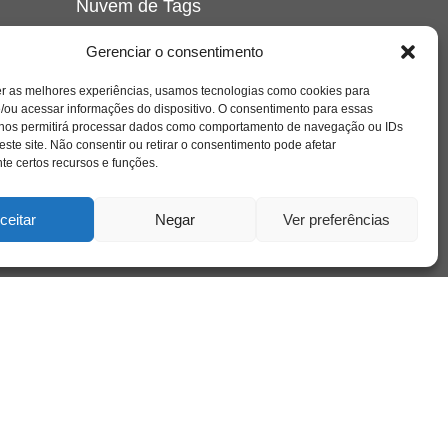
Nuvem de Tags
amor
caos
ansiedade
arte
CAPS
Gerenciar o consentimento
e o
cinema
covid-19
comportamento
corpo
er as melhores experiências, usamos tecnologias como cookies para
cultura
cuidado
crianca
depressao
/ou acessar informações do dispositivo. O consentimento para essas
família
educação
filme
entrevista
escola
o
 nos permitirá processar dados como comportamento de navegação ou IDs
se
jung
livro
freud
infância
insight
liberdade
este site. Não consentir ou retirar o consentimento pode afetar
mulher
loucura
morte
e certos recursos e funções.
luto
maternidade
hor
pandemia
psicanálise
psicologia
ceitar
Negar
Ver preferências
relato
redes sociais
o
saúde mental
saúde
a
sociedade
sexualidade
SUS
vida
tecnologia
trabalho
tempo
terapia
violência
nto
sta