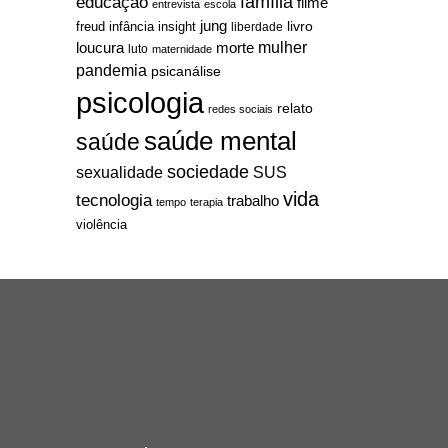
família
educação
filme
entrevista
escola
jung
livro
freud
infância
insight
liberdade
mulher
loucura
morte
luto
maternidade
pandemia
psicanálise
psicologia
relato
redes sociais
saúde mental
saúde
sociedade
sexualidade
SUS
vida
tecnologia
trabalho
tempo
terapia
violência