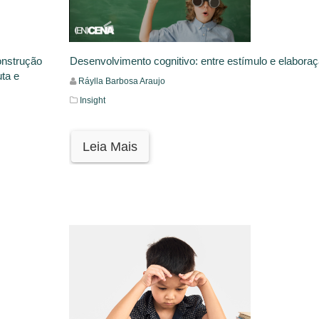
onstrução
Desenvolvimento cognitivo: entre estímulo e elabora
uta e
Ráylla Barbosa Araujo
Insight
Leia Mais