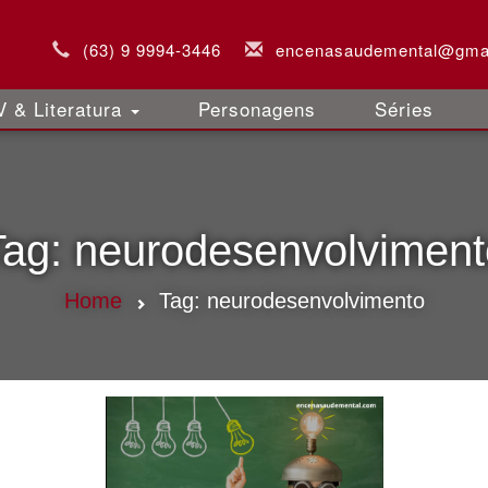
(63) 9 9994-3446
encenasaudemental@gma
 & Literatura
Personagens
Séries
Tag:
neurodesenvolviment
Home
Tag:
neurodesenvolvimento