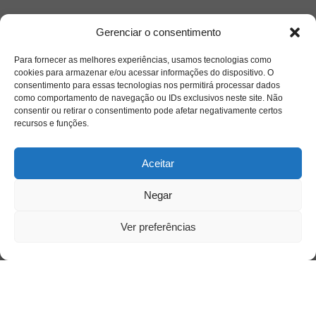
Quem somos
Gerenciar o consentimento
Para fornecer as melhores experiências, usamos tecnologias como
Contato
cookies para armazenar e/ou acessar informações do dispositivo. O
consentimento para essas tecnologias nos permitirá processar dados
como comportamento de navegação ou IDs exclusivos neste site. Não
Links Úteis
consentir ou retirar o consentimento pode afetar negativamente certos
Buscador Google
recursos e funções.
Publicações Recentes
Aceitar
Silêncio orbital: a presença humana entre a
desconexão e o espetáculo
Negar
Ver preferências
A reinvenção do trabalho e o choque geracional:
uma análise crítica do mercado contemporâneo
em “Um Senhor Estagiário”
O corpo como expressão do cuidado