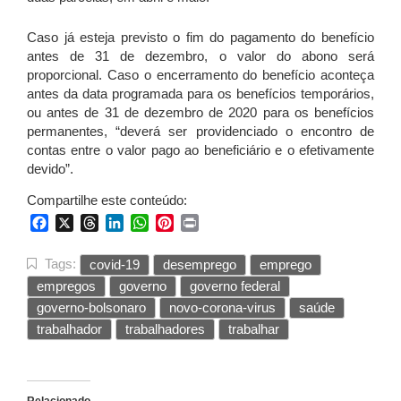
Caso já esteja previsto o fim do pagamento do benefício
antes de 31 de dezembro, o valor do abono será
proporcional. Caso o encerramento do benefício aconteça
antes da data programada para os benefícios temporários,
ou antes de 31 de dezembro de 2020 para os benefícios
permanentes, “deverá ser providenciado o encontro de
contas entre o valor pago ao beneficiário e o efetivamente
devido”.
Compartilhe este conteúdo:
Facebook
X
Threads
LinkedIn
WhatsApp
Pinterest
Print
Tags:
covid-19
desemprego
emprego
empregos
governo
governo federal
governo-bolsonaro
novo-corona-virus
saúde
trabalhador
trabalhadores
trabalhar