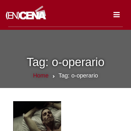
Toggle
navigat
Tag:
o-operario
Home
Tag:
o-operario