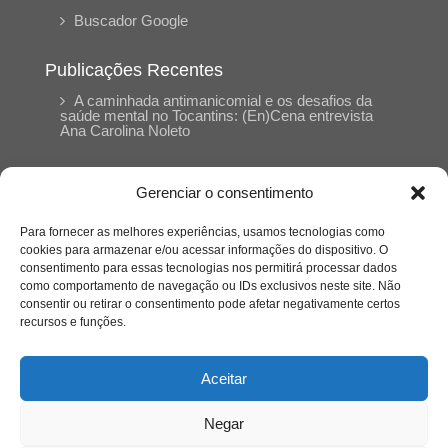
Buscador Google
Publicações Recentes
A caminhada antimanicomial e os desafios da
saúde mental no Tocantins: (En)Cena entrevista
Ana Carolina Noleto
A Psicologia como espaço de cuidado para
Gerenciar o consentimento
mulheres: (En)Cena entrevista Rayla Soares
Para fornecer as melhores experiências, usamos tecnologias como
cookies para armazenar e/ou acessar informações do dispositivo. O
Entre autocontrole e aprendizagem: o
consentimento para essas tecnologias nos permitirá processar dados
desenvolvimento comportamental em Kung Fu
como comportamento de navegação ou IDs exclusivos neste site. Não
Panda
consentir ou retirar o consentimento pode afetar negativamente certos
recursos e funções.
Entre o prato saudável e o consumo
compulsivo: a contradição alimentar do brasileiro
Aceitar
contemporâneo
Negar
O invisível que adoece: memória, trauma e o