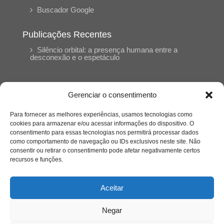
Buscador Google
Publicações Recentes
Silêncio orbital: a presença humana entre a
desconexão e o espetáculo
A reinvenção do trabalho e o choque geracional:
uma análise crítica do mercado contemporâneo
Gerenciar o consentimento
em “Um Senhor Estagiário”
Para fornecer as melhores experiências, usamos tecnologias como
cookies para armazenar e/ou acessar informações do dispositivo. O
O corpo como expressão do cuidado
consentimento para essas tecnologias nos permitirá processar dados
psicológico: (En)Cena entrevista Eliz Dorneles
como comportamento de navegação ou IDs exclusivos neste site. Não
consentir ou retirar o consentimento pode afetar negativamente certos
recursos e funções.
Violência, saúde mental e a difícil construção do
acolhimento institucional: (En)cena entrevista
Izabella Ferreira dos Santos, Conselheira do
Aceitar
CRP-23
Negar
Ser mulher, pensar gênero, enfrentar o mundo: