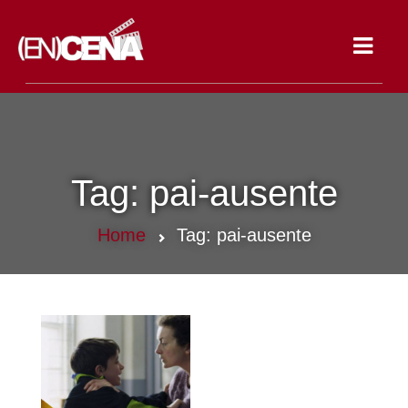
Toggle
navigat
Tag:
pai-ausente
Home
Tag:
pai-ausente