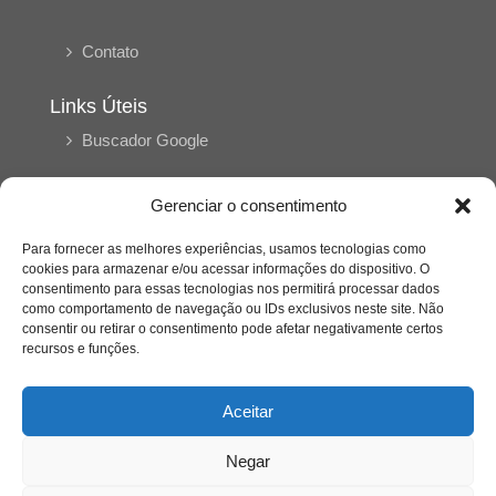
Contato
Links Úteis
Buscador Google
Publicações Recentes
Gerenciar o consentimento
Silêncio orbital: a presença humana entre a
desconexão e o espetáculo
Para fornecer as melhores experiências, usamos tecnologias como
cookies para armazenar e/ou acessar informações do dispositivo. O
consentimento para essas tecnologias nos permitirá processar dados
como comportamento de navegação ou IDs exclusivos neste site. Não
A reinvenção do trabalho e o choque geracional:
consentir ou retirar o consentimento pode afetar negativamente certos
uma análise crítica do mercado contemporâneo
em “Um Senhor Estagiário”
recursos e funções.
Aceitar
O corpo como expressão do cuidado
psicológico: (En)Cena entrevista Eliz Dorneles
Negar