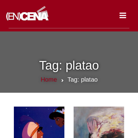
Toggle
navigat
Tag:
platao
Home
Tag:
platao