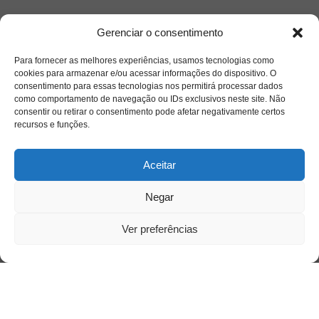
Quem somos
Gerenciar o consentimento
Para fornecer as melhores experiências, usamos tecnologias como
Contato
cookies para armazenar e/ou acessar informações do dispositivo. O
consentimento para essas tecnologias nos permitirá processar dados
como comportamento de navegação ou IDs exclusivos neste site. Não
Links Úteis
consentir ou retirar o consentimento pode afetar negativamente certos
Buscador Google
recursos e funções.
Publicações Recentes
Aceitar
Silêncio orbital: a presença humana entre a
desconexão e o espetáculo
Negar
Ver preferências
A reinvenção do trabalho e o choque geracional:
uma análise crítica do mercado contemporâneo
em “Um Senhor Estagiário”
O corpo como expressão do cuidado