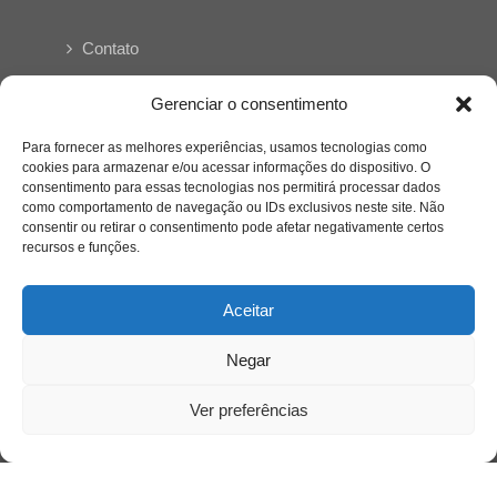
Contato
Links Úteis
Gerenciar o consentimento
Buscador Google
Para fornecer as melhores experiências, usamos tecnologias como
cookies para armazenar e/ou acessar informações do dispositivo. O
consentimento para essas tecnologias nos permitirá processar dados
Publicações Recentes
como comportamento de navegação ou IDs exclusivos neste site. Não
Silêncio orbital: a presença humana entre a
consentir ou retirar o consentimento pode afetar negativamente certos
desconexão e o espetáculo
recursos e funções.
Aceitar
A reinvenção do trabalho e o choque geracional:
uma análise crítica do mercado contemporâneo
em “Um Senhor Estagiário”
Negar
Ver preferências
O corpo como expressão do cuidado
psicológico: (En)Cena entrevista Eliz Dorneles