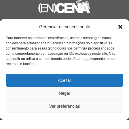
Saiba mais
Gerenciar o consentimento
Sobre
Para fornecer as melhores experiências, usamos tecnologias como
cookies para armazenar e/ou acessar informações do dispositivo. O
consentimento para essas tecnologias nos permitirá processar dados
como comportamento de navegação ou IDs exclusivos neste site. Não
Quem somos
consentir ou retirar o consentimento pode afetar negativamente certos
recursos e funções.
Contato
Aceitar
Links Úteis
Negar
Buscador Google
Ver preferências
Publicações Recentes
Silêncio orbital: a presença humana entre a
desconexão e o espetáculo