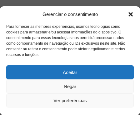
Quem somos
Gerenciar o consentimento
Para fornecer as melhores experiências, usamos tecnologias como
Contato
cookies para armazenar e/ou acessar informações do dispositivo. O
consentimento para essas tecnologias nos permitirá processar dados
como comportamento de navegação ou IDs exclusivos neste site. Não
Links Úteis
consentir ou retirar o consentimento pode afetar negativamente certos
Buscador Google
recursos e funções.
Publicações Recentes
Aceitar
Silêncio orbital: a presença humana entre a
desconexão e o espetáculo
Negar
Ver preferências
A reinvenção do trabalho e o choque geracional:
uma análise crítica do mercado contemporâneo
em “Um Senhor Estagiário”
O corpo como expressão do cuidado