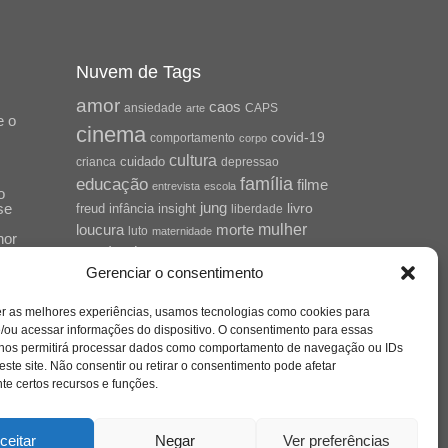
Nuvem de Tags
amor
caos
ansiedade
arte
CAPS
e o
cinema
covid-19
comportamento
corpo
cultura
cuidado
crianca
depressao
família
educação
filme
entrevista
escola
o
se
jung
livro
freud
infância
insight
liberdade
mulher
loucura
morte
luto
maternidade
hor
pandemia
psicanálise
Gerenciar o consentimento
psicologia
relato
redes sociais
o
er as melhores experiências, usamos tecnologias como cookies para
saúde mental
saúde
a
/ou acessar informações do dispositivo. O consentimento para essas
 nos permitirá processar dados como comportamento de navegação ou IDs
sociedade
sexualidade
SUS
este site. Não consentir ou retirar o consentimento pode afetar
vida
tecnologia
trabalho
e certos recursos e funções.
tempo
terapia
violência
nto
sta
ceitar
Negar
Ver preferências