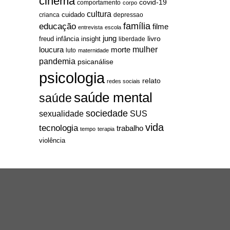
cinema
covid-19
comportamento
corpo
cultura
cuidado
crianca
depressao
família
educação
filme
entrevista
escola
jung
livro
freud
infância
insight
liberdade
mulher
loucura
morte
luto
maternidade
pandemia
psicanálise
psicologia
relato
redes sociais
saúde mental
saúde
sociedade
sexualidade
SUS
vida
tecnologia
trabalho
tempo
terapia
violência