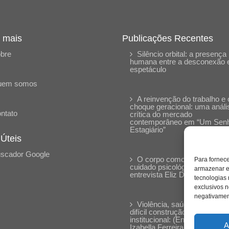
 mais
Publicações Recentes
bre
Silêncio orbital: a presença
humana entre a desconexão 
espetáculo
uem somos
A reinvenção do trabalho e 
choque geracional: uma análi
ntato
crítica do mercado
contemporâneo em “Um Sen
Estagiário”
 Úteis
scador Google
O corpo como expressão d
Para fornec
cuidado psicológico: (En)Cen
armazenar e
entrevista Eliz Dorneles
tecnologias
exclusivos n
negativament
Violência, saúde mental e a
difícil construção do acolhime
institucional: (En)cena entrevi
A
Izabella Ferreira dos Santos,