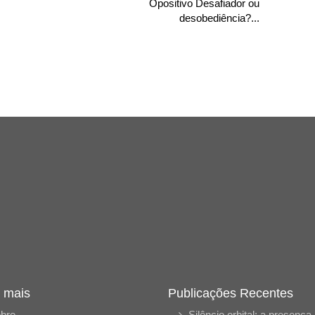
Opositivo Desafiador ou
desobediência?...
 mais
Publicações Recentes
bre
Silêncio orbital: a presença