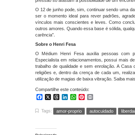
pressão só afastam a possibilidade de um encontro
O 12 de junho pode, sim, continuar sendo uma da
ser o momento ideal para rever padrões, agrad
vínculos mais conscientes e leves. Como conclu
outros amores. Quando essa base é sólida, qualqu
carência”.
Sobre o Henri Fesa
O Médium Henri Fesa auxilia pessoas com pro
Especialista em relacionamentos, possui mais de
trabalho de qualidade e sem enrolação. A Casa 
religiões e, dentro da crença de cada um, reali
utilização de magias de baixa vibração. Saiba mai
Compartilhe este conteúdo:
Facebook
X
Threads
LinkedIn
WhatsApp
Pinterest
Print
Tags:
amor-proprio
autocuidado
liberd