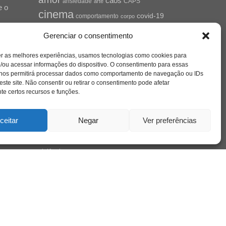
caos
ansiedade
arte
CAPS
e o
cinema
covid-19
comportamento
corpo
cultura
cuidado
crianca
depressao
Gerenciar o consentimento
família
educação
filme
entrevista
escola
o
jung
livro
freud
infância
insight
liberdade
se
er as melhores experiências, usamos tecnologias como cookies para
mulher
loucura
morte
luto
maternidade
/ou acessar informações do dispositivo. O consentimento para essas
hor
pandemia
psicanálise
 nos permitirá processar dados como comportamento de navegação ou IDs
este site. Não consentir ou retirar o consentimento pode afetar
psicologia
e certos recursos e funções.
relato
redes sociais
saúde mental
saúde
o
a
ceitar
Negar
Ver preferências
sociedade
sexualidade
SUS
vida
tecnologia
trabalho
tempo
terapia
violência
nto
sta