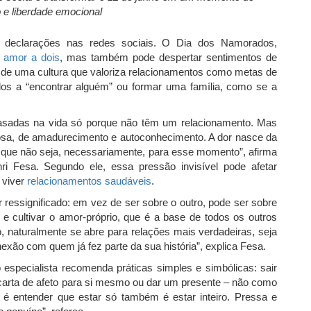
 e liberdade emocional
as declarações nas redes sociais. O Dia dos Namorados,
o
amor a dois
, mas também pode despertar sentimentos de
te de uma cultura que valoriza relacionamentos como metas de
dos a “encontrar alguém” ou formar uma família, como se a
asadas na vida só porque não têm um relacionamento. Mas
iosa, de amadurecimento e autoconhecimento. A dor nasce da
 que não seja, necessariamente, para esse momento”, afirma
i Fesa. Segundo ele, essa pressão invisível pode afetar
 viver
relacionamentos saudáveis
.
essignificado: em vez de ser sobre o outro, pode ser sobre
e cultivar o amor-próprio, que é a base de todos os outros
, naturalmente se abre para relações mais verdadeiras, seja
ão com quem já fez parte da sua história”, explica Fesa.
 especialista recomenda práticas simples e simbólicas: sair
carta de afeto para si mesmo ou dar um presente – não como
é entender que estar só também é estar inteiro. Pressa e