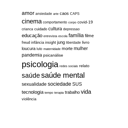
amor
caos
ansiedade
arte
CAPS
cinema
covid-19
comportamento
corpo
cultura
cuidado
crianca
depressao
família
educação
filme
entrevista
escola
jung
livro
freud
infância
insight
liberdade
mulher
loucura
morte
luto
maternidade
pandemia
psicanálise
psicologia
relato
redes sociais
saúde mental
saúde
sociedade
sexualidade
SUS
vida
tecnologia
trabalho
tempo
terapia
violência