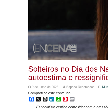
Solteiros no Dia dos 
autoestima e ressignifi
9 de junho de 2025
Espaco Recomecar
Mur
Compartilhe este conteúdo:
Facebook
X
Threads
LinkedIn
WhatsApp
Pinterest
Print
Especialista explica como lidar com a press