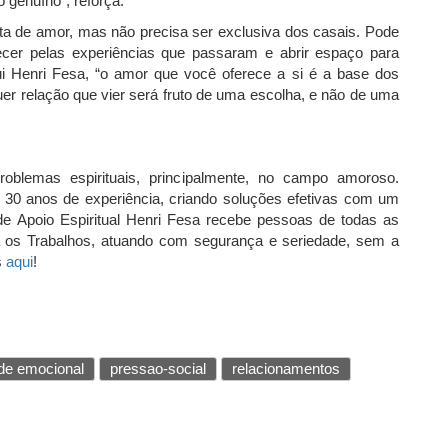
 genuíno”, reforça.
ta de amor, mas não precisa ser exclusiva dos casais. Pode
ecer pelas experiências que passaram e abrir espaço para
i Henri Fesa, “o amor que você oferece a si é a base dos
er relação que vier será fruto de uma escolha, e não de uma
blemas espirituais, principalmente, no campo amoroso.
 30 anos de experiência, criando soluções efetivas com um
de Apoio Espiritual Henri Fesa recebe pessoas de todas as
za os Trabalhos, atuando com segurança e seriedade, sem a
s
aqui
!
ade emocional
pressao-social
relacionamentos