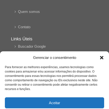
Quem somos
Contato
Links Úteis
Buscador Google
Gerenciar o consentimento
Publicações Recentes
A caminhada antimanicomial e os desafios da
Para fornecer as melhores experiências, usamos tecnologias como
saúde mental no Tocantins: (En)Cena entrevista
cookies para armazenar e/ou acessar informações do dispositivo. O
Ana Carolina Noleto
consentimento para essas tecnologias nos permitirá processar dados
como comportamento de navegação ou IDs exclusivos neste site. Não
consentir ou retirar o consentimento pode afetar negativamente certos
A Psicologia como espaço de cuidado para
recursos e funções.
mulheres: (En)Cena entrevista Rayla Soares
Aceitar
Entre cores e memórias: a arte de Junior