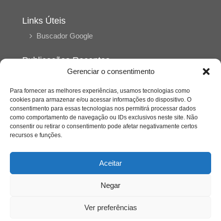
Links Úteis
Buscador Google
Publicações Recentes
Gerenciar o consentimento
A caminhada antimanicomial e os desafios da
saúde mental no Tocantins: (En)Cena entrevista
Ana Carolina Noleto
Para fornecer as melhores experiências, usamos tecnologias como
cookies para armazenar e/ou acessar informações do dispositivo. O
consentimento para essas tecnologias nos permitirá processar dados
como comportamento de navegação ou IDs exclusivos neste site. Não
A Psicologia como espaço de cuidado para
consentir ou retirar o consentimento pode afetar negativamente certos
mulheres: (En)Cena entrevista Rayla Soares
recursos e funções.
Entre autocontrole e aprendizagem: o
Aceitar
desenvolvimento comportamental em Kung Fu
Panda
Negar
Entre o prato saudável e o consumo
Ver preferências
compulsivo: a contradição alimentar do brasileiro
contemporâneo