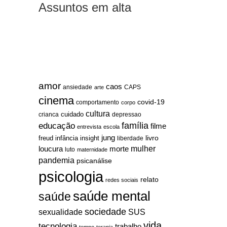
Assuntos em alta
amor
caos
ansiedade
arte
CAPS
cinema
covid-19
comportamento
corpo
cultura
cuidado
crianca
depressao
família
educação
filme
entrevista
escola
jung
livro
freud
infância
insight
liberdade
mulher
loucura
morte
luto
maternidade
pandemia
psicanálise
psicologia
relato
redes sociais
saúde mental
saúde
sociedade
sexualidade
SUS
vida
tecnologia
trabalho
tempo
terapia