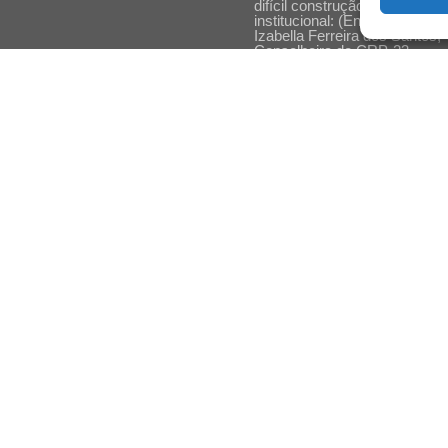
difícil construção do acolhime
institucional: (En)cena entrevi
Izabella Ferreira dos Santos,
Conselheira do CRP-23
Ser mulher, pensar gênero,
enfrentar o mundo: (En)cena
entrevista Gleys Ially Ramos