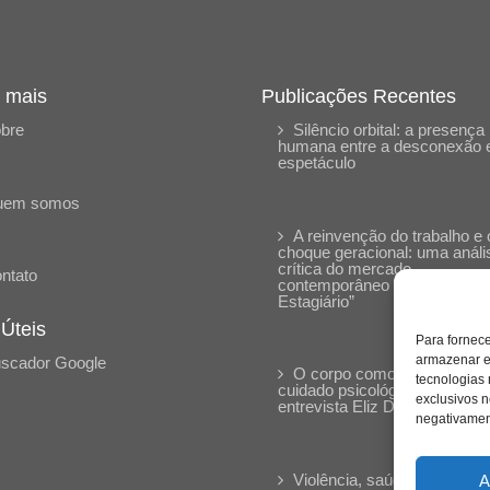
 mais
Publicações Recentes
bre
Silêncio orbital: a presença
humana entre a desconexão 
espetáculo
uem somos
A reinvenção do trabalho e 
choque geracional: uma análi
crítica do mercado
ntato
contemporâneo em “Um Sen
Estagiário”
 Úteis
Para fornec
armazenar e
scador Google
O corpo como expressão d
tecnologias
cuidado psicológico: (En)Cen
exclusivos n
entrevista Eliz Dorneles
negativament
Violência, saúde mental e a
A