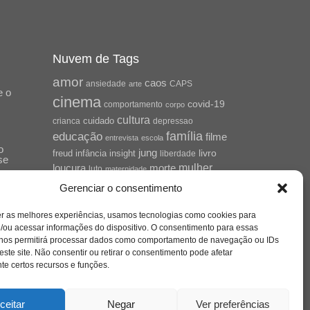
Nuvem de Tags
amor
caos
ansiedade
arte
CAPS
e o
cinema
covid-19
comportamento
corpo
cultura
cuidado
crianca
depressao
família
educação
filme
entrevista
escola
o
jung
livro
freud
infância
insight
liberdade
se
mulher
loucura
morte
luto
maternidade
hor
pandemia
psicanálise
Gerenciar o consentimento
psicologia
relato
redes sociais
er as melhores experiências, usamos tecnologias como cookies para
saúde mental
/ou acessar informações do dispositivo. O consentimento para essas
saúde
o
 nos permitirá processar dados como comportamento de navegação ou IDs
a
sociedade
este site. Não consentir ou retirar o consentimento pode afetar
sexualidade
SUS
e certos recursos e funções.
vida
tecnologia
trabalho
tempo
terapia
violência
ceitar
Negar
Ver preferências