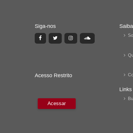
Siga-nos
Saiba
So
Q
Co
Acesso Restrito
Links
Bu
Acessar