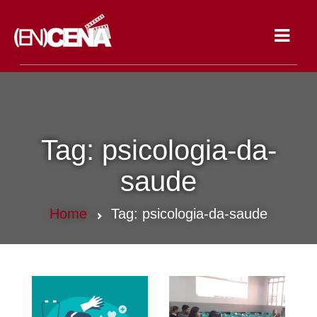
Toggle
navigat
Tag:
psicologia-da-
saude
Home
Tag:
psicologia-da-saude