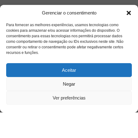
Saiba mais
Gerenciar o consentimento
Sobre
Para fornecer as melhores experiências, usamos tecnologias como
cookies para armazenar e/ou acessar informações do dispositivo. O
consentimento para essas tecnologias nos permitirá processar dados
Quem somos
como comportamento de navegação ou IDs exclusivos neste site. Não
consentir ou retirar o consentimento pode afetar negativamente certos
recursos e funções.
Contato
Aceitar
Links Úteis
Negar
Buscador Google
Ver preferências
Publicações Recentes
Silêncio orbital: a presença humana entre a
desconexão e o espetáculo